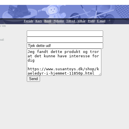
Forside
|
Kurv
|
Bestil
|
Nyheder
|
Tilbud
|
Vilkår
|
Profil
|
E-mail
n ven
mail