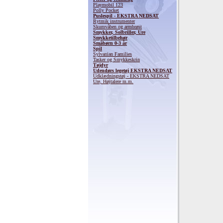
Playmobil 123
Polly Pocket
Puslespil - EKSTRA NEDSAT
Rytmik instrumenter
Skumvåben og armbrøst
Smykker, Solbriller, Ure
Smykketilbehør
Småbørn 0-3 år
Spil
Sylvanian Families
Tasker og Smykkeskrin
Tøjdyr
Udendørs legetøj EKSTRA NEDSAT
Udklædningstøj - EKSTRA NEDSAT
Ure, Højtalere m.m.