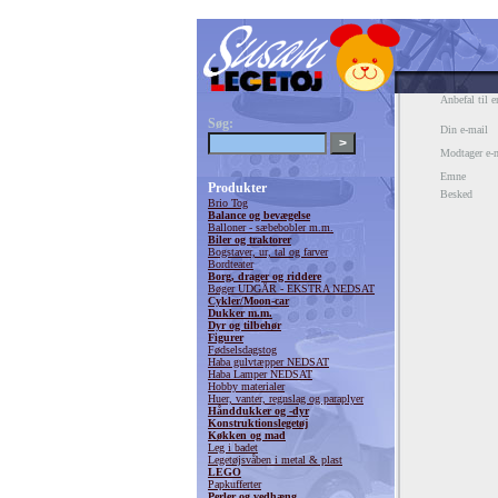
Anbefal til e
Søg:
Din e-mail
Modtager e-
Emne
Produkter
Besked
Brio Tog
Balance og bevægelse
Balloner - sæbebobler m.m.
Biler og traktorer
Bogstaver, ur, tal og farver
Bordteater
Borg, drager og riddere
Bøger UDGÅR - EKSTRA NEDSAT
Cykler/Moon-car
Dukker m.m.
Dyr og tilbehør
Figurer
Fødselsdagstog
Haba gulvtæpper NEDSAT
Haba Lamper NEDSAT
Hobby materialer
Huer, vanter, regnslag og paraplyer
Hånddukker og -dyr
Konstruktionslegetøj
Køkken og mad
Leg i badet
Legetøjsvåben i metal & plast
LEGO
Papkufferter
Perler og vedhæng