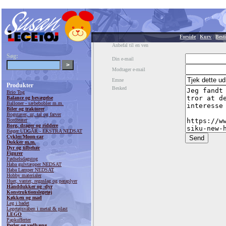
Forside
|
Kurv
|
Besti
Anbefal til en ven
Søg:
Din e-mail
Modtager e-mail
Emne
Produkter
Besked
Brio Tog
Balance og bevægelse
Balloner - sæbebobler m.m.
Biler og traktorer
Bogstaver, ur, tal og farver
Bordteater
Borg, drager og riddere
Bøger UDGÅR - EKSTRA NEDSAT
Cykler/Moon-car
Dukker m.m.
Dyr og tilbehør
Figurer
Fødselsdagstog
Haba gulvtæpper NEDSAT
Haba Lamper NEDSAT
Hobby materialer
Huer, vanter, regnslag og paraplyer
Hånddukker og -dyr
Konstruktionslegetøj
Køkken og mad
Leg i badet
Legetøjsvåben i metal & plast
LEGO
Papkufferter
Perler og vedhæng