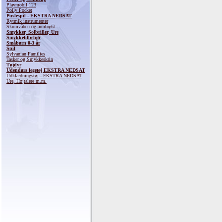
Playmobil 123
Polly Pocket
Puslespil - EKSTRA NEDSAT
Rytmik instrumenter
Skumvåben og armbrøst
Smykker, Solbriller, Ure
Smykketilbehør
Småbørn 0-3 år
Spil
Sylvanian Families
Tasker og Smykkeskrin
Tøjdyr
Udendørs legetøj EKSTRA NEDSAT
Udklædningstøj - EKSTRA NEDSAT
Ure, Højtalere m.m.