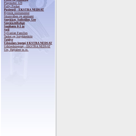
Playmobil 123
Polly Pocket
Puslespil - EKSTRA NEDSAT
Rytmik instrumenter
Skumvåben og armbrøst
Smykker, Solbriller, Ure
Smykketilbehør
Småbørn 0-3 år
Spil
Sylvanian Families
Tasker og Smykkeskrin
Tøjdyr
Udendørs legetøj EKSTRA NEDSAT
Udklædningstøj - EKSTRA NEDSAT
Ure, Højtalere m.m.