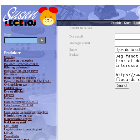
Forside
|
Kurv
|
Besti
Anbefal til en ven
Søg:
Din e-mail
Modtager e-mail
Emne
Produkter
Besked
Brio Tog
Balance og bevægelse
Balloner - sæbebobler m.m.
Biler og traktorer
Bogstaver, ur, tal og farver
Bordteater
Borg, drager og riddere
Bøger UDGÅR - EKSTRA NEDSAT
Cykler/Moon-car
Dukker m.m.
Dyr og tilbehør
Figurer
Fødselsdagstog
Haba gulvtæpper NEDSAT
Haba Lamper NEDSAT
Hobby materialer
Huer, vanter, regnslag og paraplyer
Hånddukker og -dyr
Konstruktionslegetøj
Køkken og mad
Leg i badet
Legetøjsvåben i metal & plast
LEGO
Papkufferter
Perler og vedhæng