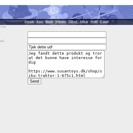
Forside
|
Kurv
|
Bestil
|
Nyheder
|
Tilbud
|
Vilkår
|
Profil
|
E-mail
n ven
mail