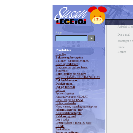
Anbefal til e
Søg:
Din e-mail
Modtager e-
Emne
Produkter
Besked
Brio Tog
Balance og bevægelse
Balloner - sæbebobler m.m.
Biler og traktorer
Bogstaver, ur, tal og farver
Bordteater
Borg, drager og riddere
Bøger UDGÅR - EKSTRA NEDSAT
Cykler/Moon-car
Dukker m.m.
Dyr og tilbehør
Figurer
Fødselsdagstog
Haba gulvtæpper NEDSAT
Haba Lamper NEDSAT
Hobby materialer
Huer, vanter, regnslag og paraplyer
Hånddukker og -dyr
Konstruktionslegetøj
Køkken og mad
Leg i badet
Legetøjsvåben i metal & plast
LEGO
Papkufferter
Perler og vedhæng