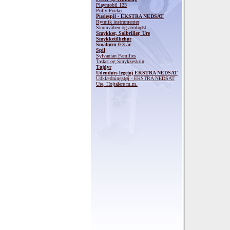
Playmobil 123
Polly Pocket
Puslespil - EKSTRA NEDSAT
Rytmik instrumenter
Skumvåben og armbrøst
Smykker, Solbriller, Ure
Smykketilbehør
Småbørn 0-3 år
Spil
Sylvanian Families
Tasker og Smykkeskrin
Tøjdyr
Udendørs legetøj EKSTRA NEDSAT
Udklædningstøj - EKSTRA NEDSAT
Ure, Højtalere m.m.