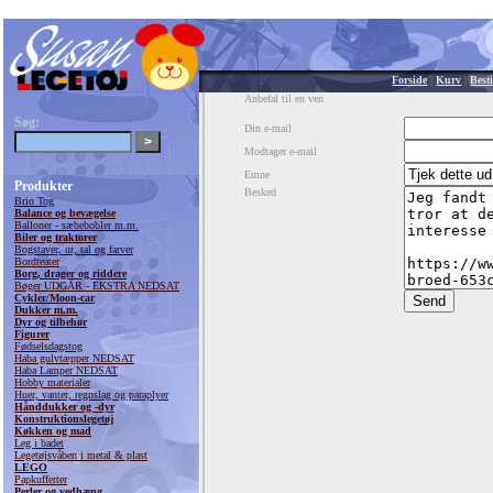
Forside
|
Kurv
|
Besti
Anbefal til en ven
Søg:
Din e-mail
Modtager e-mail
Emne
Produkter
Besked
Brio Tog
Balance og bevægelse
Balloner - sæbebobler m.m.
Biler og traktorer
Bogstaver, ur, tal og farver
Bordteater
Borg, drager og riddere
Bøger UDGÅR - EKSTRA NEDSAT
Cykler/Moon-car
Dukker m.m.
Dyr og tilbehør
Figurer
Fødselsdagstog
Haba gulvtæpper NEDSAT
Haba Lamper NEDSAT
Hobby materialer
Huer, vanter, regnslag og paraplyer
Hånddukker og -dyr
Konstruktionslegetøj
Køkken og mad
Leg i badet
Legetøjsvåben i metal & plast
LEGO
Papkufferter
Perler og vedhæng