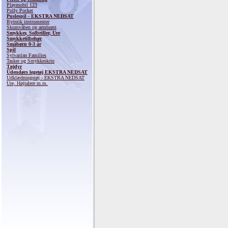
Playmobil 123
Polly Pocket
Puslespil - EKSTRA NEDSAT
Rytmik instrumenter
Skumvåben og armbrøst
Smykker, Solbriller, Ure
Smykketilbehør
Småbørn 0-3 år
Spil
Sylvanian Families
Tasker og Smykkeskrin
Tøjdyr
Udendørs legetøj EKSTRA NEDSAT
Udklædningstøj - EKSTRA NEDSAT
Ure, Højtalere m.m.