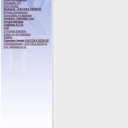
Playmobil 123
Polly Pocket
Puslespil - EKSTRA NEDSAT
Rytmik instrumenter
Skumvåben og armbrøst
Smykker, Solbriller, Ure
Smykketilbehør
Småbørn 0-3 år
Spil
Sylvanian Families
Tasker og Smykkeskrin
Tøjdyr
Udendørs legetøj EKSTRA NEDSAT
Udklædningstøj - EKSTRA NEDSAT
Ure, Højtalere m.m.