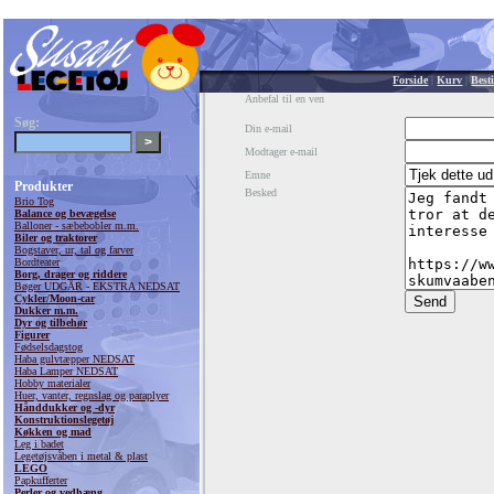
Forside
|
Kurv
|
Besti
Anbefal til en ven
Søg:
Din e-mail
Modtager e-mail
Emne
Produkter
Besked
Brio Tog
Balance og bevægelse
Balloner - sæbebobler m.m.
Biler og traktorer
Bogstaver, ur, tal og farver
Bordteater
Borg, drager og riddere
Bøger UDGÅR - EKSTRA NEDSAT
Cykler/Moon-car
Dukker m.m.
Dyr og tilbehør
Figurer
Fødselsdagstog
Haba gulvtæpper NEDSAT
Haba Lamper NEDSAT
Hobby materialer
Huer, vanter, regnslag og paraplyer
Hånddukker og -dyr
Konstruktionslegetøj
Køkken og mad
Leg i badet
Legetøjsvåben i metal & plast
LEGO
Papkufferter
Perler og vedhæng