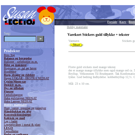
Forside
|
Kurv
|
Besti
Hobby materialer
Søg:
Varekort Stickers guld tillykke + tekster
Varenavn
Stickers gu
Produkter
Brio Tog
Balance og bevægelse
Balloner - sæbebobler m.m.
Biler og traktorer
Flotte guld stickers med mange tekster.
Bogstaver, ur, tal og farver
der er mange mange tillykke men også mange ord ca. 3
Bordteater
Bryllup. Velkommen Til Brudeparret. Tak Konfirmation
Borg, drager og riddere
lykke. God bedring Indbydelse. kobberbryllup 12,½. 
Bøger UDGÅR - EKSTRA NEDSAT
Cykler/Moon-car
Mål: 23 x 10 cm.
Dukker m.m.
Dyr og tilbehør
Figurer
Fødselsdagstog
Haba gulvtæpper NEDSAT
Haba Lamper NEDSAT
Hobby materialer
Huer, vanter, regnslag og paraplyer
Hånddukker og -dyr
Konstruktionslegetøj
Køkken og mad
Leg i badet
Legetøjsvåben i metal & plast
LEGO
Papkufferter
Perler og vedhæng