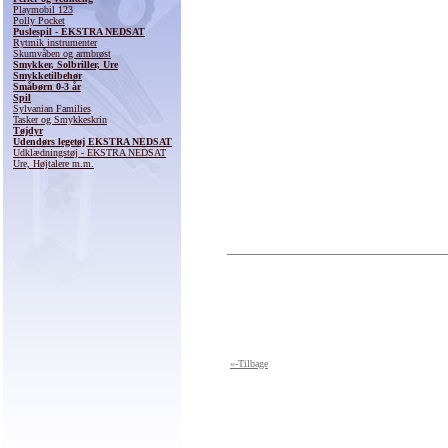
Playmobil 123
Polly Pocket
Puslespil - EKSTRA NEDSAT
Rytmik instrumenter
Skumvåben og armbrøst
Smykker, Solbriller, Ure
Smykketilbehør
Småbørn 0-3 år
Spil
Sylvanian Families
Tasker og Smykkeskrin
Tøjdyr
Udendørs legetøj EKSTRA NEDSAT
Udklædningstøj - EKSTRA NEDSAT
Ure, Højtalere m.m.
«-Tilbage