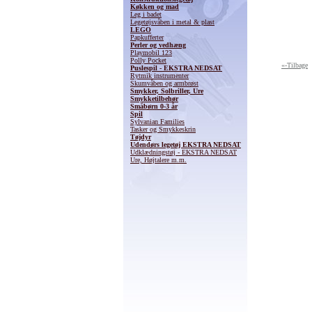
Køkken og mad
Leg i badet
Legetøjsvåben i metal & plast
LEGO
Papkufferter
Perler og vedhæng
Playmobil 123
Polly Pocket
«-Tilbage
Puslespil - EKSTRA NEDSAT
Rytmik instrumenter
Skumvåben og armbrøst
Smykker, Solbriller, Ure
Smykketilbehør
Småbørn 0-3 år
Spil
Sylvanian Families
Tasker og Smykkeskrin
Tøjdyr
Udendørs legetøj EKSTRA NEDSAT
Udklædningstøj - EKSTRA NEDSAT
Ure, Højtalere m.m.