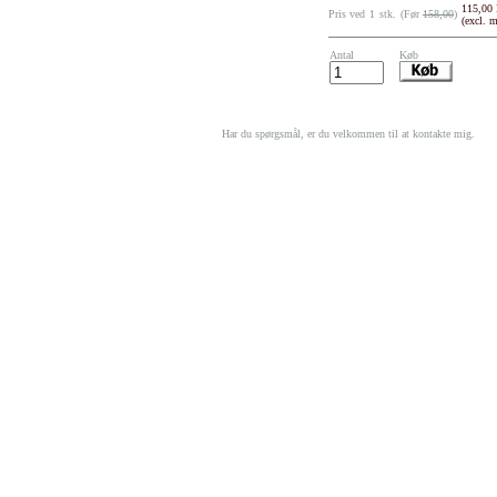
115,00
Pris ved
1
stk.
(Før
158,00
)
(excl. 
Antal
Køb
Har du spørgsmål, er du velkommen til at kontakte mig.