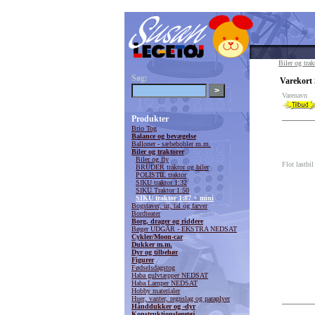
Biler og trak
Søg:
Varekort 
Varenavn
Produkter
Brio Tog
Balance og bevægelse
Balloner - sæbebobler m.m.
Biler og traktorer
Biler og fly
Flot lastbi
BRUDER traktor og biler
POLISTIL traktor
SIKU traktor 1:32
SIKU Traktor 1:50
SIKU traktor 1:87 + mini
Bogstaver, ur, tal og farver
Bordteater
Borg, drager og riddere
Bøger UDGÅR - EKSTRA NEDSAT
Cykler/Moon-car
Dukker m.m.
Dyr og tilbehør
Figurer
Fødselsdagstog
Haba gulvtæpper NEDSAT
Haba Lamper NEDSAT
Hobby materialer
Huer, vanter, regnslag og paraplyer
Hånddukker og -dyr
Konstruktionslegetøj