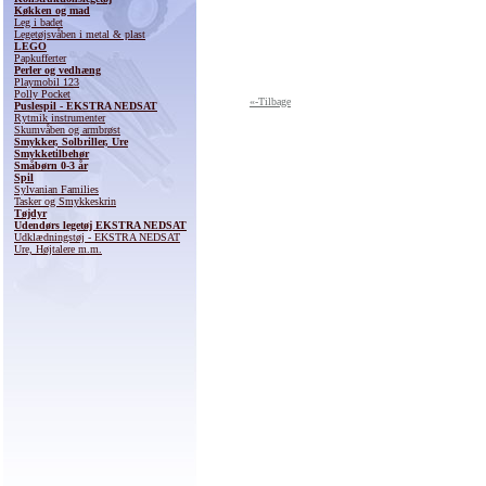
Køkken og mad
Leg i badet
Legetøjsvåben i metal & plast
LEGO
Papkufferter
Perler og vedhæng
Playmobil 123
Polly Pocket
«-Tilbage
Puslespil - EKSTRA NEDSAT
Rytmik instrumenter
Skumvåben og armbrøst
Smykker, Solbriller, Ure
Smykketilbehør
Småbørn 0-3 år
Spil
Sylvanian Families
Tasker og Smykkeskrin
Tøjdyr
Udendørs legetøj EKSTRA NEDSAT
Udklædningstøj - EKSTRA NEDSAT
Ure, Højtalere m.m.