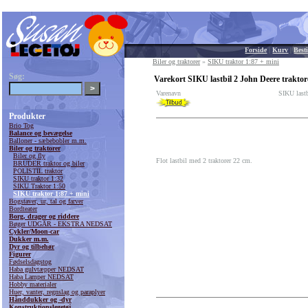
Forside
|
Kurv
|
Besti
Biler og traktorer
»
SIKU traktor 1:87 + mini
Søg:
Varekort SIKU lastbil 2 John Deere traktor
Varenavn
SIKU lastb
Produkter
Brio Tog
Balance og bevægelse
Balloner - sæbebobler m.m.
Biler og traktorer
Biler og fly
Flot lastbil med 2 traktorer 22 cm.
BRUDER traktor og biler
POLISTIL traktor
SIKU traktor 1:32
SIKU Traktor 1:50
SIKU traktor 1:87 + mini
Bogstaver, ur, tal og farver
Bordteater
Borg, drager og riddere
Bøger UDGÅR - EKSTRA NEDSAT
Cykler/Moon-car
Dukker m.m.
Dyr og tilbehør
Figurer
Fødselsdagstog
Haba gulvtæpper NEDSAT
Haba Lamper NEDSAT
Hobby materialer
Huer, vanter, regnslag og paraplyer
Hånddukker og -dyr
Konstruktionslegetøj