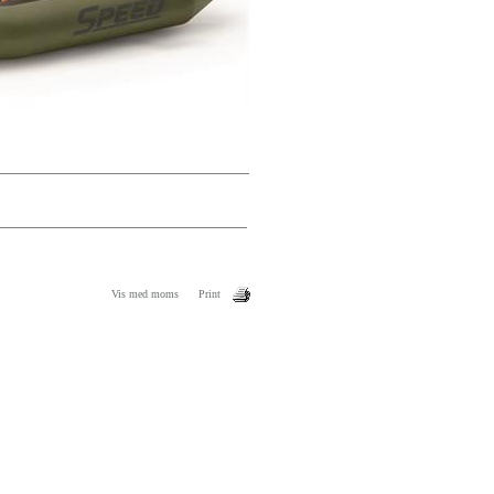
Vis med moms
Print