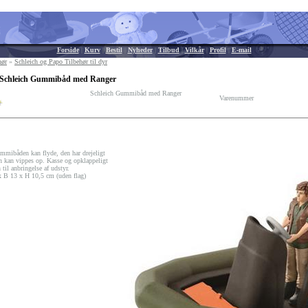
Forside
|
Kurv
|
Bestil
|
Nyheder
|
Tilbud
|
Vilkår
|
Profil
|
E-mail
hør
»
Schleich og Papo Tilbehør til dyr
 Schleich Gummibåd med Ranger
Schleich Gummibåd med Ranger
Varenummer
mmibåden kan flyde, den har drejeligt
n kan vippes op. Kasse og opklappeligt
til anbringelse af udstyr.
x B 13 x H 10,5 cm (uden flag)