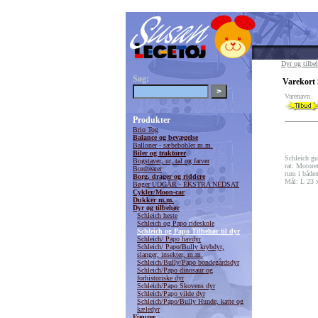
Dyr og tilbe
Søg:
Varekort
Varenavn
Produkter
Brio Tog
Balance og bevægelse
Balloner - sæbebobler m.m.
Biler og traktorer
Schleich gu
Bogstaver, ur, tal og farver
rat. Motore
Bordteater
rum i båden 
Borg, drager og riddere
Mål: L 23 
Bøger UDGÅR - EKSTRA NEDSAT
Cykler/Moon-car
Dukker m.m.
Dyr og tilbehør
Schleich heste
Schleich og Papo rideskole
Schleich og Papo Tilbehør til dyr
Schleich/ Papo havdyr
Schleich/ Papo/Bully krybdyr,
slanger, insekter, m.m.
Schleich/Bully/Papo bondegårdsdyr
Schleich/Papo dinosaur og
forhistoriske dyr
Schleich/Papo Skovens dyr
Schleich/Papo vilde dyr
Schleich/Papo/Bully Hunde, katte og
kæledyr
Figurer