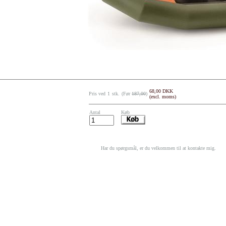
68,00 DKK
Pris ved
1
stk.
(Før
187,00
)
(excl. moms)
Antal
Køb
Har du spørgsmål, er du velkommen til at kontakte mig.