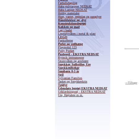
Fødselsdagstog
Haba gulvtæpper NEDSAT
Haba Lamper NEDSAT
Hobby materialer
Huer, vanter, regnslag og paraplyer
Hånddukker og -dyr
Konstruktionslegetøj
Køkken og mad
Leg i badet
Legetøjsvåben i metal & plast
LEGO
Papkufferter
Perler og vedhæng
Playmobil 123
Polly Pocket
Puslespil - EKSTRA NEDSAT
Rytmik instrumenter
Skumvåben og armbrøst
Smykker, Solbriller, Ure
Smykketilbehør
Småbørn 0-3 år
Spil
Sylvanian Families
Tasker og Smykkeskrin
«-Tilbage
Tøjdyr
Udendørs legetøj EKSTRA NEDSAT
Udklædningstøj - EKSTRA NEDSAT
Ure, Højtalere m.m.