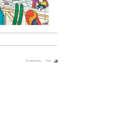
Vis med moms
Print