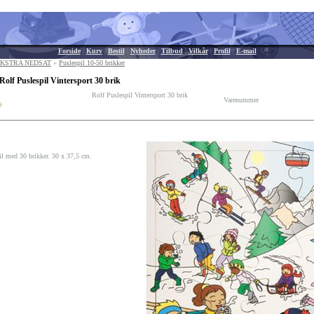
Forside
|
Kurv
|
Bestil
|
Nyheder
|
Tilbud
|
Vilkår
|
Profil
|
E-mail
- EKSTRA NEDSAT
»
Puslespil 10-50 brikker
Rolf Puslespil Vintersport 30 brik
Rolf Puslespil Vintersport 30 brik
Varenummer
l med 30 brikker. 30 x 37,5 cm.