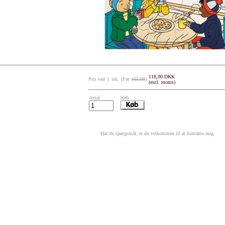
118,00 DKK
Pris ved
1
stk.
(Før
165,00
)
(excl. moms)
Antal
Køb
Har du spørgsmål, er du velkommen til at kontakte mig.