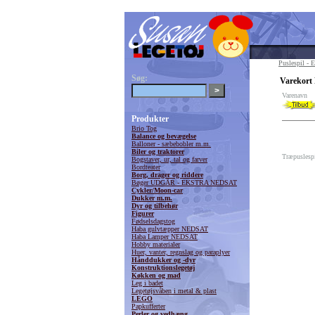
Puslespil 
Søg:
Varekort 
Varenavn
Produkter
Brio Tog
Balance og bevægelse
Balloner - sæbebobler m.m.
Biler og traktorer
Træpuslespi
Bogstaver, ur, tal og farver
Bordteater
Borg, drager og riddere
Bøger UDGÅR - EKSTRA NEDSAT
Cykler/Moon-car
Dukker m.m.
Dyr og tilbehør
Figurer
Fødselsdagstog
Haba gulvtæpper NEDSAT
Haba Lamper NEDSAT
Hobby materialer
Huer, vanter, regnslag og paraplyer
Hånddukker og -dyr
Konstruktionslegetøj
Køkken og mad
Leg i badet
Legetøjsvåben i metal & plast
LEGO
Papkufferter
Perler og vedhæng