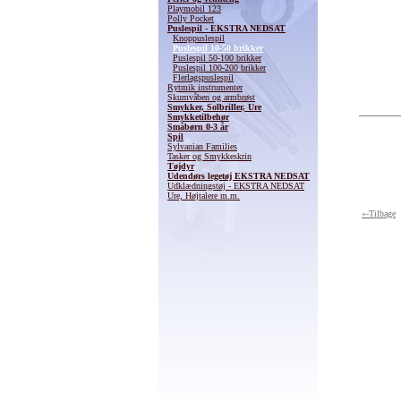
Playmobil 123
Polly Pocket
Puslespil - EKSTRA NEDSAT
Knoppuslespil
Puslespil 10-50 brikker
Puslespil 50-100 brikker
Puslespil 100-200 brikker
Flerlagspuslespil
Rytmik instrumenter
Skumvåben og armbrøst
Smykker, Solbriller, Ure
Smykketilbehør
Småbørn 0-3 år
Spil
Sylvanian Families
Tasker og Smykkeskrin
Tøjdyr
Udendørs legetøj EKSTRA NEDSAT
Udklædningstøj - EKSTRA NEDSAT
Ure, Højtalere m.m.
«-Tilbage