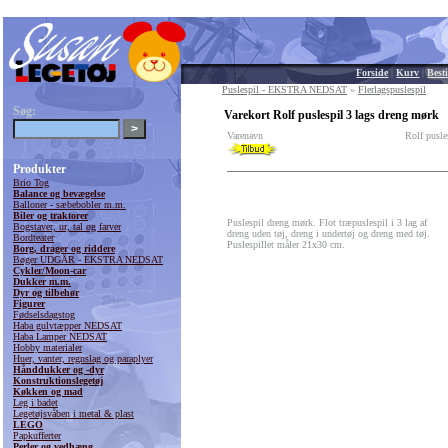
Forside
|
Kurv
|
Besti
Puslespil - EKSTRA NEDSAT
»
Flerlagspuslespil
Søg:
Varekort Rolf puslespil 3 lags dreng mørk
Varenavn
Rolf pusle
Produkter
Brio Tog
Balance og bevægelse
Balloner - sæbebobler m.m.
Biler og traktorer
Puslespil dreng mørk. Flot træpuslespil i 3 lag af
Bogstaver, ur, tal og farver
dreng uden tøj, dreng i undertøj og dreng med tøj.
Bordteater
Puslespillet måler 21x30 cm.
Borg, drager og riddere
Bøger UDGÅR - EKSTRA NEDSAT
Cykler/Moon-car
Dukker m.m.
Dyr og tilbehør
Figurer
Fødselsdagstog
Haba gulvtæpper NEDSAT
Haba Lamper NEDSAT
Hobby materialer
Huer, vanter, regnslag og paraplyer
Hånddukker og -dyr
Konstruktionslegetøj
Køkken og mad
Leg i badet
Legetøjsvåben i metal & plast
LEGO
Papkufferter
Perler og vedhæng