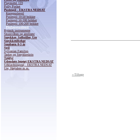
Playmobil 123
Polly Pocket
Puslespil - EKSTRA NEDSAT
Knoppuslespil
Puslespil 10-50 brikker
Puslespil 50-100 brikker
Puslespil 100-200 brikker
Flerlagspuslespil
Rytmik instrumenter
Skumvåben og armbrøst
Smykker, Solbriller, Ure
Smykketilbehør
Småbørn 0-3 år
Spil
Sylvanian Families
Tasker og Smykkeskrin
Tøjdyr
Udendørs legetøj EKSTRA NEDSAT
Udklædningstøj - EKSTRA NEDSAT
Ure, Højtalere m.m.
«-Tilbage