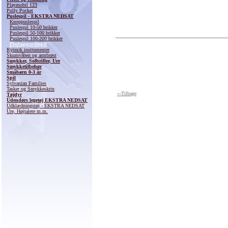
Playmobil 123
Polly Pocket
Puslespil - EKSTRA NEDSAT
Knoppuslespil
Puslespil 10-50 brikker
Puslespil 50-100 brikker
Puslespil 100-200 brikker
Flerlagspuslespil
Rytmik instrumenter
Skumvåben og armbrøst
Smykker, Solbriller, Ure
Smykketilbehør
Småbørn 0-3 år
Spil
Sylvanian Families
Tasker og Smykkeskrin
«-Tilbage
Tøjdyr
Udendørs legetøj EKSTRA NEDSAT
Udklædningstøj - EKSTRA NEDSAT
Ure, Højtalere m.m.