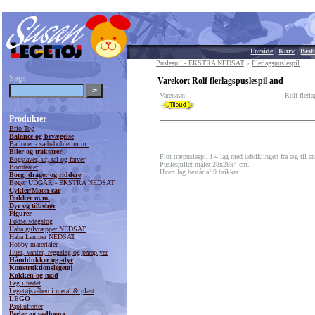
Forside
|
Kurv
|
Besti
Puslespil - EKSTRA NEDSAT
»
Flerlagspuslespil
Søg:
Varekort Rolf flerlagspuslespil and
Varenavn
Rolf flerl
Produkter
Brio Tog
Balance og bevægelse
Balloner - sæbebobler m.m.
Biler og traktorer
Flot træpuslespil i 4 lag med udviklingen fra æg til an
Bogstaver, ur, tal og farver
Puslespillet måler 28x28x4 cm.
Bordteater
Hvert lag består af 9 brikker.
Borg, drager og riddere
Bøger UDGÅR - EKSTRA NEDSAT
Cykler/Moon-car
Dukker m.m.
Dyr og tilbehør
Figurer
Fødselsdagstog
Haba gulvtæpper NEDSAT
Haba Lamper NEDSAT
Hobby materialer
Huer, vanter, regnslag og paraplyer
Hånddukker og -dyr
Konstruktionslegetøj
Køkken og mad
Leg i badet
Legetøjsvåben i metal & plast
LEGO
Papkufferter
Perler og vedhæng