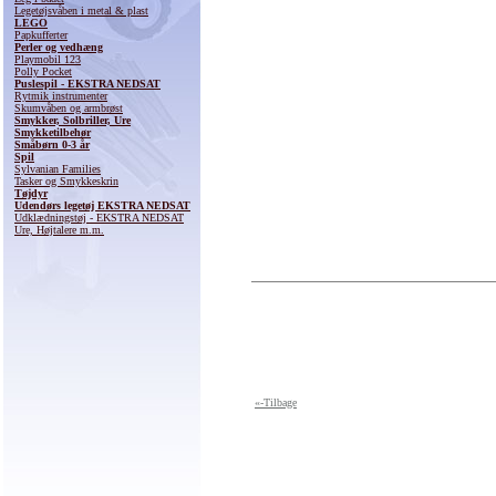
Legetøjsvåben i metal & plast
LEGO
Papkufferter
Perler og vedhæng
Playmobil 123
Polly Pocket
Puslespil - EKSTRA NEDSAT
Rytmik instrumenter
Skumvåben og armbrøst
Smykker, Solbriller, Ure
Smykketilbehør
Småbørn 0-3 år
Spil
Sylvanian Families
Tasker og Smykkeskrin
Tøjdyr
Udendørs legetøj EKSTRA NEDSAT
Udklædningstøj - EKSTRA NEDSAT
Ure, Højtalere m.m.
«-Tilbage