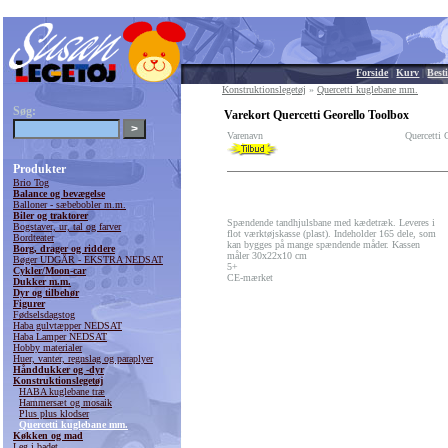
Forside
|
Kurv
|
Besti
Konstruktionslegetøj
»
Quercetti kuglebane mm.
Søg:
Varekort Quercetti Georello Toolbox
Varenavn
Quercetti 
Produkter
Brio Tog
Balance og bevægelse
Balloner - sæbebobler m.m.
Biler og traktorer
Spændende tandhjulsbane med kædetræk. Leveres i
Bogstaver, ur, tal og farver
flot værktøjskasse (plast). Indeholder 165 dele, som
Bordteater
kan bygges på mange spændende måder. Kassen
Borg, drager og riddere
måler 30x22x10 cm
Bøger UDGÅR - EKSTRA NEDSAT
5+
Cykler/Moon-car
CE-mærket
Dukker m.m.
Dyr og tilbehør
Figurer
Fødselsdagstog
Haba gulvtæpper NEDSAT
Haba Lamper NEDSAT
Hobby materialer
Huer, vanter, regnslag og paraplyer
Hånddukker og -dyr
Konstruktionslegetøj
HABA kuglebane træ
Hammersæt og mosaik
Plus plus klodser
Quercetti kuglebane mm.
Køkken og mad
Leg i badet