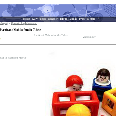
Forside
|
Kurv
|
Bestil
|
Nyheder
|
Tilbud
|
Vilkår
|
Profil
|
E-mail
slegetøj
»
Quercetti kuglebane mm.
Plasticant Mobilo familie 7 dele
Plasticant Mobilo familie 7 dele
Varenummer
sæt til Plasticant Mobilo