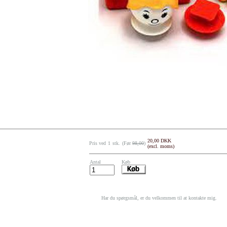
20,00 DKK
Pris ved
1
stk.
(Før
98,00
)
(excl. moms)
Antal
Køb
Har du spørgsmål, er du velkommen til at kontakte mig.