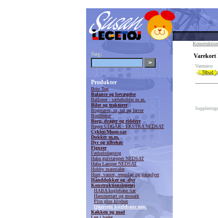
Konstruktion
Søg:
Varekort 
Varenavn
Produkter
Brio Tog
Balance og bevægelse
Balloner - sæbebobler m.m.
Biler og traktorer
Supplerings
Bogstaver, ur, tal og farver
Bordteater
Borg, drager og riddere
Bøger UDGÅR - EKSTRA NEDSAT
Cykler/Moon-car
Dukker m.m.
Dyr og tilbehør
Figurer
Fødselsdagstog
Haba gulvtæpper NEDSAT
Haba Lamper NEDSAT
Hobby materialer
Huer, vanter, regnslag og paraplyer
Hånddukker og -dyr
Konstruktionslegetøj
HABA kuglebane træ
Hammersæt og mosaik
Plus plus klodser
Quercetti kuglebane mm.
Køkken og mad
Leg i badet