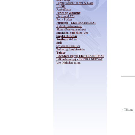
Legetøjsvåben i metal & plast
LEGO
Papkufferter
Perler og vedhæng
Playmobil 123
Polly Pocket
Puslespil - EKSTRA NEDSAT
Rytmik instrumenter
Skumvåben og armbrøst
Smykker, Solbriller, Ure
Smykketilbehør
Småbørn 0-3 år
Spil
Sylvanian Families
Tasker og Smykkeskrin
Tøjdyr
Udendørs legetøj EKSTRA NEDSAT
Udklædningstøj - EKSTRA NEDSAT
Ure, Højtalere m.m.
«-Tilbage