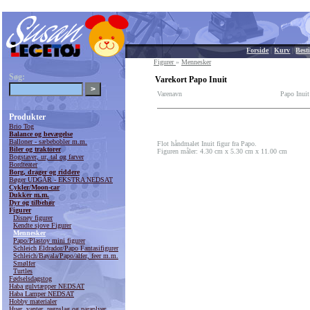
Forside
|
Kurv
|
Besti
Figurer
»
Mennesker
Søg:
Varekort Papo Inuit
Varenavn
Papo Inuit
Produkter
Brio Tog
Balance og bevægelse
Balloner - sæbebobler m.m.
Flot håndmalet Inuit figur fra Papo.
Biler og traktorer
Figuren måler: 4.30 cm x 5.30 cm x 11.00 cm
Bogstaver, ur, tal og farver
Bordteater
Borg, drager og riddere
Bøger UDGÅR - EKSTRA NEDSAT
Cykler/Moon-car
Dukker m.m.
Dyr og tilbehør
Figurer
Disney figurer
Kendte sjove Figurer
Mennesker
Papo/Plastoy mini figurer
Schleich Eldrador/Papo Fantasifigurer
Schleich/Bayala/Papo/alfer, feer m.m.
Smølfer
Turtles
Fødselsdagstog
Haba gulvtæpper NEDSAT
Haba Lamper NEDSAT
Hobby materialer
Huer, vanter, regnslag og paraplyer