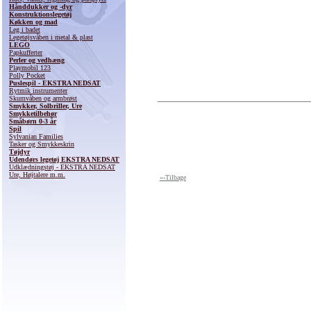
Hånddukker og -dyr
Konstruktionslegetøj
Køkken og mad
Leg i badet
Legetøjsvåben i metal & plast
LEGO
Papkufferter
Perler og vedhæng
Playmobil 123
Polly Pocket
Puslespil - EKSTRA NEDSAT
Rytmik instrumenter
Skumvåben og armbrøst
Smykker, Solbriller, Ure
Smykketilbehør
Småbørn 0-3 år
Spil
Sylvanian Families
Tasker og Smykkeskrin
Tøjdyr
Udendørs legetøj EKSTRA NEDSAT
Udklædningstøj - EKSTRA NEDSAT
Ure, Højtalere m.m.
«-Tilbage