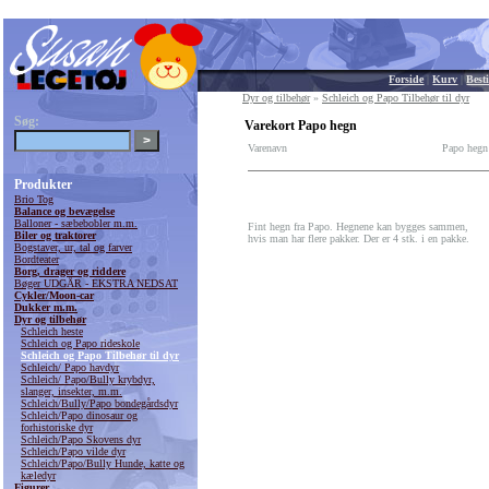
Forside
|
Kurv
|
Besti
Dyr og tilbehør
»
Schleich og Papo Tilbehør til dyr
Søg:
Varekort Papo hegn
Varenavn
Papo hegn
Produkter
Brio Tog
Balance og bevægelse
Balloner - sæbebobler m.m.
Fint hegn fra Papo. Hegnene kan bygges sammen,
Biler og traktorer
hvis man har flere pakker. Der er 4 stk. i en pakke.
Bogstaver, ur, tal og farver
Bordteater
Borg, drager og riddere
Bøger UDGÅR - EKSTRA NEDSAT
Cykler/Moon-car
Dukker m.m.
Dyr og tilbehør
Schleich heste
Schleich og Papo rideskole
Schleich og Papo Tilbehør til dyr
Schleich/ Papo havdyr
Schleich/ Papo/Bully krybdyr,
slanger, insekter, m.m.
Schleich/Bully/Papo bondegårdsdyr
Schleich/Papo dinosaur og
forhistoriske dyr
Schleich/Papo Skovens dyr
Schleich/Papo vilde dyr
Schleich/Papo/Bully Hunde, katte og
kæledyr
Figurer