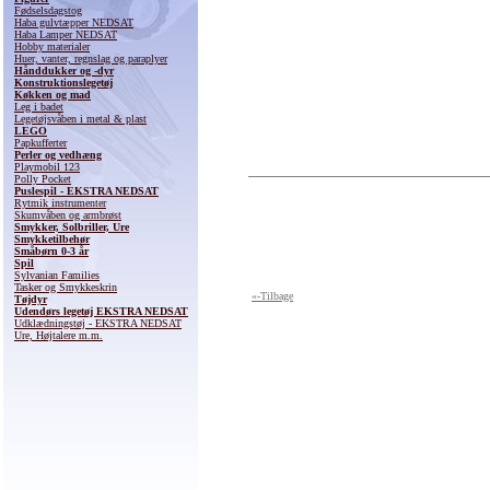
Fødselsdagstog
Haba gulvtæpper NEDSAT
Haba Lamper NEDSAT
Hobby materialer
Huer, vanter, regnslag og paraplyer
Hånddukker og -dyr
Konstruktionslegetøj
Køkken og mad
Leg i badet
Legetøjsvåben i metal & plast
LEGO
Papkufferter
Perler og vedhæng
Playmobil 123
Polly Pocket
Puslespil - EKSTRA NEDSAT
Rytmik instrumenter
Skumvåben og armbrøst
Smykker, Solbriller, Ure
Smykketilbehør
Småbørn 0-3 år
Spil
Sylvanian Families
Tasker og Smykkeskrin
«-Tilbage
Tøjdyr
Udendørs legetøj EKSTRA NEDSAT
Udklædningstøj - EKSTRA NEDSAT
Ure, Højtalere m.m.