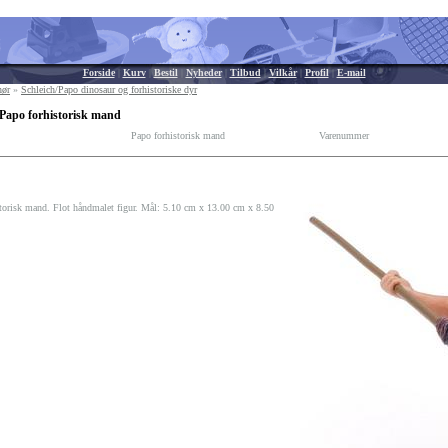
Forside
|
Kurv
|
Bestil
|
Nyheder
|
Tilbud
|
Vilkår
|
Profil
|
E-mail
hør
»
Schleich/Papo dinosaur og forhistoriske dyr
Papo forhistorisk mand
Papo forhistorisk mand
Varenummer
torisk mand. Flot håndmalet figur. Mål: 5.10 cm x 13.00 cm x 8.50