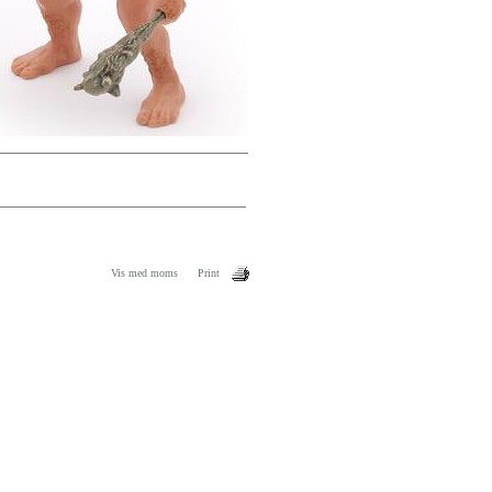
Vis med moms
Print