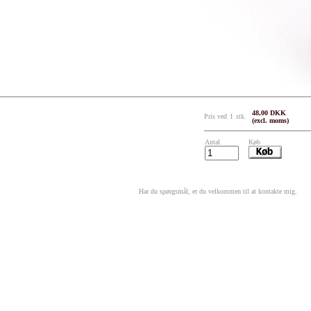
48,00 DKK
Pris ved
1
stk.
(excl. moms)
Antal
Køb
Har du spørgsmål, er du velkommen til at kontakte mig.