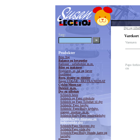
Dyr og tilbe
Søg:
Varekort 
Varenavn
Produkter
Brio Tog
Balance og bevægelse
Balloner - sæbebobler m.m.
Papo forhis
Biler og traktorer
cm
Bogstaver, ur, tal og farver
Bordteater
Borg, drager og riddere
Bøger UDGÅR - EKSTRA NEDSAT
Cykler/Moon-car
Dukker m.m.
Dyr og tilbehør
Schleich heste
Schleich og Papo rideskole
Schleich og Papo Tilbehør til dyr
Schleich/ Papo havdyr
Schleich/ Papo/Bully krybdyr,
slanger, insekter, m.m.
Schleich/Bully/Papo bondegårdsdyr
Schleich/Papo dinosaur og
forhistoriske dyr
Schleich/Papo Skovens dyr
Schleich/Papo vilde dyr
Schleich/Papo/Bully Hunde, katte og
kæledyr
Figurer