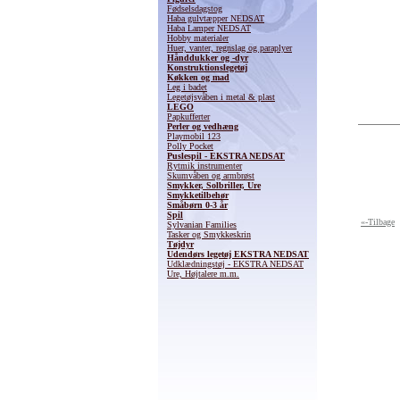
Fødselsdagstog
Haba gulvtæpper NEDSAT
Haba Lamper NEDSAT
Hobby materialer
Huer, vanter, regnslag og paraplyer
Hånddukker og -dyr
Konstruktionslegetøj
Køkken og mad
Leg i badet
Legetøjsvåben i metal & plast
LEGO
Papkufferter
Perler og vedhæng
Playmobil 123
Polly Pocket
Puslespil - EKSTRA NEDSAT
Rytmik instrumenter
Skumvåben og armbrøst
Smykker, Solbriller, Ure
Smykketilbehør
Småbørn 0-3 år
Spil
«-Tilbage
Sylvanian Families
Tasker og Smykkeskrin
Tøjdyr
Udendørs legetøj EKSTRA NEDSAT
Udklædningstøj - EKSTRA NEDSAT
Ure, Højtalere m.m.