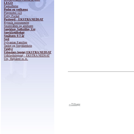
LEGO
Papkufferter
Perler og vedhæng
Playmobil 123
Polly Pocket
Puslespil - EKSTRA NEDSAT
Rytmik instrumenter
Skumvåben og armbrøst
Smykker, Solbriller, Ure
Smykketilbehør
Småbørn 0-3 år
Spil
Sylvanian Families
Tasker og Smykkeskrin
Tøjdyr
Udendørs legetøj EKSTRA NEDSAT
Udklædningstøj - EKSTRA NEDSAT
Ure, Højtalere m.m.
«-Tilbage