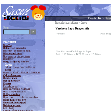
Forside
|
Kurv
|
Besti
Borg, drager og riddere
»
Drager
Søg:
Varekort Papo Dragon Air
Varenavn
Papo Drag
Produkter
Brio Tog
Balance og bevægelse
Balloner - sæbebobler m.m.
Stor flot fantasifuld drage fra Papo.
Biler og traktorer
Mål: L 27.00 cm x B 27.00 cm x H 9.00 cm
Bogstaver, ur, tal og farver
Bordteater
Borg, drager og riddere
Drager
Schleich/Papo Borg, riddere og
pirater
Bøger UDGÅR - EKSTRA NEDSAT
Cykler/Moon-car
Dukker m.m.
Dyr og tilbehør
Figurer
Fødselsdagstog
Haba gulvtæpper NEDSAT
Haba Lamper NEDSAT
Hobby materialer
Huer, vanter, regnslag og paraplyer
Hånddukker og -dyr
Konstruktionslegetøj
Køkken og mad
Leg i badet
Legetøjsvåben i metal & plast