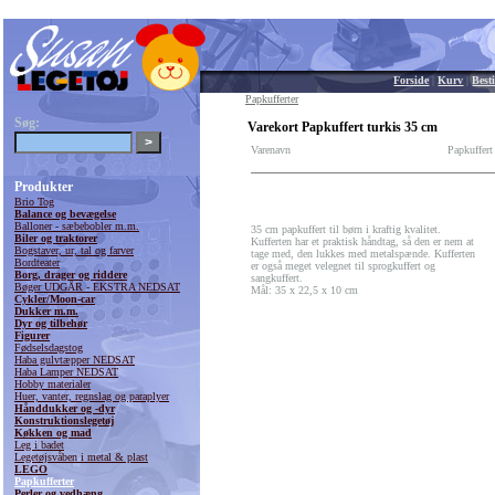
Forside
|
Kurv
|
Besti
Papkufferter
Søg:
Varekort Papkuffert turkis 35 cm
Varenavn
Papkuffert
Produkter
Brio Tog
Balance og bevægelse
Balloner - sæbebobler m.m.
35 cm papkuffert til børn i kraftig kvalitet.
Biler og traktorer
Kufferten har et praktisk håndtag, så den er nem at
Bogstaver, ur, tal og farver
tage med, den lukkes med metalspænde. Kufferten
Bordteater
er også meget velegnet til sprogkuffert og
Borg, drager og riddere
sangkuffert.
Bøger UDGÅR - EKSTRA NEDSAT
Mål: 35 x 22,5 x 10 cm
Cykler/Moon-car
Dukker m.m.
Dyr og tilbehør
Figurer
Fødselsdagstog
Haba gulvtæpper NEDSAT
Haba Lamper NEDSAT
Hobby materialer
Huer, vanter, regnslag og paraplyer
Hånddukker og -dyr
Konstruktionslegetøj
Køkken og mad
Leg i badet
Legetøjsvåben i metal & plast
LEGO
Papkufferter
Perler og vedhæng