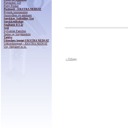
Playmobil 123
Polly Pocket
Puslespil - EKSTRA NEDSAT
Rytmik instrumenter
Skumvåben og armbrøst
Smykker, Solbriller, Ure
Smykketilbehør
Småbørn 0-3 år
Spil
Sylvanian Families
Tasker og Smykkeskrin
Tøjdyr
Udendørs legetøj EKSTRA NEDSAT
Udklædningstøj - EKSTRA NEDSAT
Ure, Højtalere m.m.
«-Tilbage