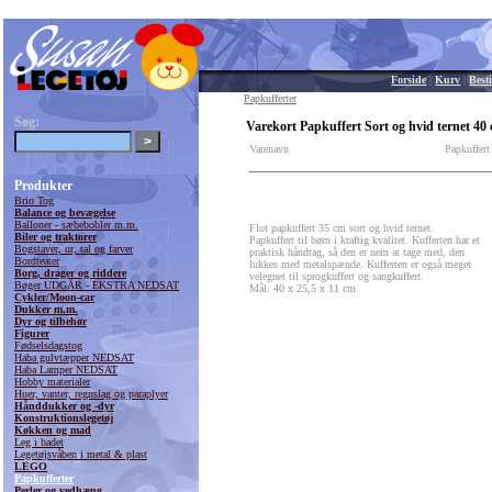
Forside
|
Kurv
|
Besti
Papkufferter
Søg:
Varekort Papkuffert Sort og hvid ternet 40
Varenavn
Papkuffert
Produkter
Brio Tog
Balance og bevægelse
Balloner - sæbebobler m.m.
Flot papkuffert 35 cm sort og hvid ternet.
Biler og traktorer
Papkuffert til børn i kraftig kvalitet. Kufferten har et
Bogstaver, ur, tal og farver
praktisk håndtag, så den er nem at tage med, den
Bordteater
lukkes med metalspænde. Kufferten er også meget
Borg, drager og riddere
velegnet til sprogkuffert og sangkuffert.
Bøger UDGÅR - EKSTRA NEDSAT
Mål: 40 x 25,5 x 11 cm
Cykler/Moon-car
Dukker m.m.
Dyr og tilbehør
Figurer
Fødselsdagstog
Haba gulvtæpper NEDSAT
Haba Lamper NEDSAT
Hobby materialer
Huer, vanter, regnslag og paraplyer
Hånddukker og -dyr
Konstruktionslegetøj
Køkken og mad
Leg i badet
Legetøjsvåben i metal & plast
LEGO
Papkufferter
Perler og vedhæng