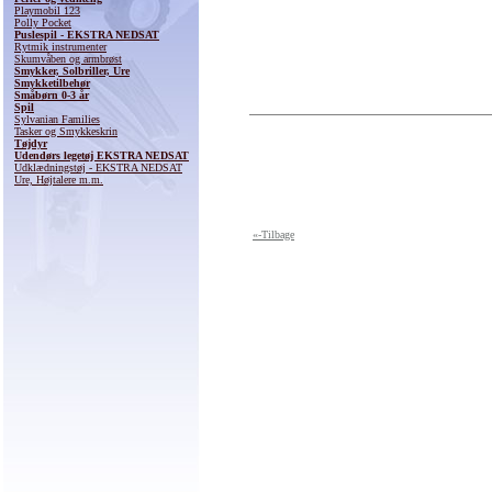
Playmobil 123
Polly Pocket
Puslespil - EKSTRA NEDSAT
Rytmik instrumenter
Skumvåben og armbrøst
Smykker, Solbriller, Ure
Smykketilbehør
Småbørn 0-3 år
Spil
Sylvanian Families
Tasker og Smykkeskrin
Tøjdyr
Udendørs legetøj EKSTRA NEDSAT
Udklædningstøj - EKSTRA NEDSAT
Ure, Højtalere m.m.
«-Tilbage