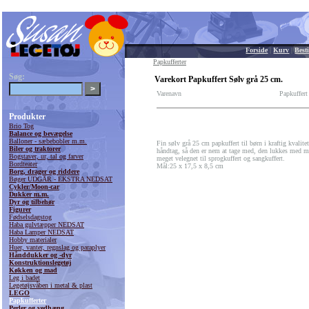
Forside
|
Kurv
|
Besti
Papkufferter
Søg:
Varekort Papkuffert Sølv grå 25 cm.
Varenavn
Papkuffert
Produkter
Brio Tog
Balance og bevægelse
Balloner - sæbebobler m.m.
Fin sølv grå 25 cm papkuffert til børn i kraftig kvalitet
Biler og traktorer
håndtag, så den er nem at tage med, den lukkes med m
Bogstaver, ur, tal og farver
meget velegnet til sprogkuffert og sangkuffert.
Bordteater
Mål:25 x 17,5 x 8,5 cm
Borg, drager og riddere
Bøger UDGÅR - EKSTRA NEDSAT
Cykler/Moon-car
Dukker m.m.
Dyr og tilbehør
Figurer
Fødselsdagstog
Haba gulvtæpper NEDSAT
Haba Lamper NEDSAT
Hobby materialer
Huer, vanter, regnslag og paraplyer
Hånddukker og -dyr
Konstruktionslegetøj
Køkken og mad
Leg i badet
Legetøjsvåben i metal & plast
LEGO
Papkufferter
Perler og vedhæng