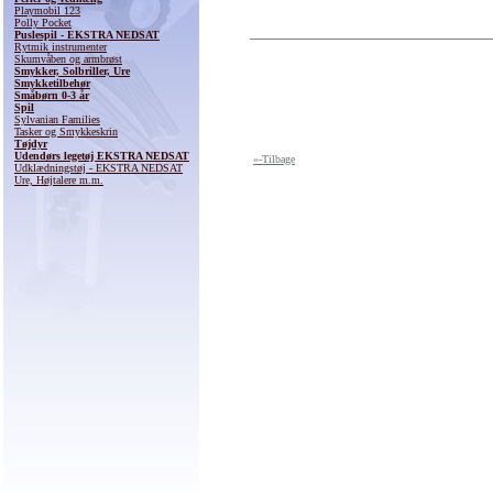
Playmobil 123
Polly Pocket
Puslespil - EKSTRA NEDSAT
Rytmik instrumenter
Skumvåben og armbrøst
Smykker, Solbriller, Ure
Smykketilbehør
Småbørn 0-3 år
Spil
Sylvanian Families
Tasker og Smykkeskrin
Tøjdyr
Udendørs legetøj EKSTRA NEDSAT
«-Tilbage
Udklædningstøj - EKSTRA NEDSAT
Ure, Højtalere m.m.