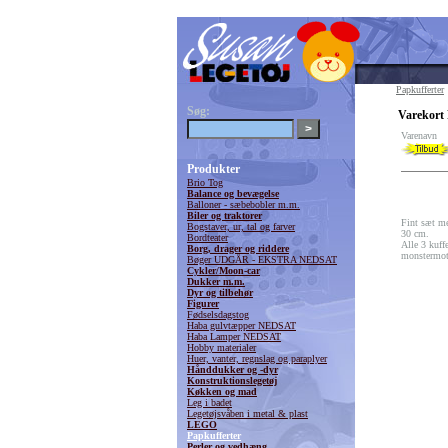
Papkufferter
Søg:
Varekort
Varenavn
Produkter
Brio Tog
Balance og bevægelse
Balloner - sæbebobler m.m.
Biler og traktorer
Fint sæt me
Bogstaver, ur, tal og farver
30 cm.
Bordteater
Alle 3 kuff
Borg, drager og riddere
monstermot
Bøger UDGÅR - EKSTRA NEDSAT
Cykler/Moon-car
Dukker m.m.
Dyr og tilbehør
Figurer
Fødselsdagstog
Haba gulvtæpper NEDSAT
Haba Lamper NEDSAT
Hobby materialer
Huer, vanter, regnslag og paraplyer
Hånddukker og -dyr
Konstruktionslegetøj
Køkken og mad
Leg i badet
Legetøjsvåben i metal & plast
LEGO
Papkufferter
Perler og vedhæng