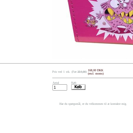
168,00 DKK
Pris ved
1
stk.
(Før
254,00
)
(excl. moms)
Antal
Køb
Har du spørgsmål, er du velkommen til at kontakte mig.