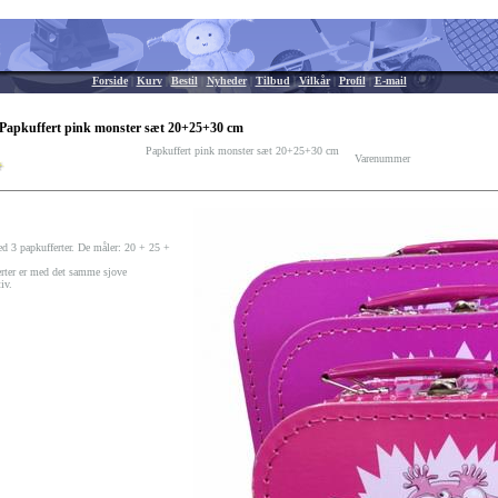
Forside
|
Kurv
|
Bestil
|
Nyheder
|
Tilbud
|
Vilkår
|
Profil
|
E-mail
 Papkuffert pink monster sæt 20+25+30 cm
Papkuffert pink monster sæt 20+25+30 cm
Varenummer
d 3 papkufferter. De måler: 20 + 25 +
erter er med det samme sjove
iv.