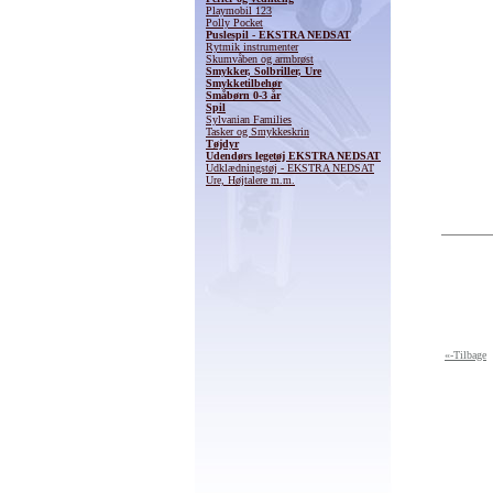
Playmobil 123
Polly Pocket
Puslespil - EKSTRA NEDSAT
Rytmik instrumenter
Skumvåben og armbrøst
Smykker, Solbriller, Ure
Smykketilbehør
Småbørn 0-3 år
Spil
Sylvanian Families
Tasker og Smykkeskrin
Tøjdyr
Udendørs legetøj EKSTRA NEDSAT
Udklædningstøj - EKSTRA NEDSAT
Ure, Højtalere m.m.
«-Tilbage