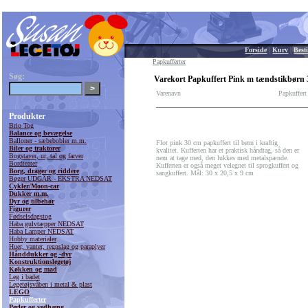
Forside
|
Kurv
|
Besti
Papkufferter
Søg:
Varekort Papkuffert Pink m tændstikbørn 
Varenavn
Papkuffer
Produkter
Brio Tog
Balance og bevægelse
Balloner - sæbebobler m.m.
Flot pink 30 cm papkuffert til børn i kraftig
Biler og traktorer
kvalitet. Kufferten har et praktisk håndtag, så den er
Bogstaver, ur, tal og farver
nem at tage med, den lukkes med metalspænde.
Bordteater
Kufferten er også meget velegnet til sprogkuffert og
Borg, drager og riddere
sangkuffert. Mål: 30 x 20,5 x 9 cm
Bøger UDGÅR - EKSTRA NEDSAT
Cykler/Moon-car
Dukker m.m.
Dyr og tilbehør
Figurer
Fødselsdagstog
Haba gulvtæpper NEDSAT
Haba Lamper NEDSAT
Hobby materialer
Huer, vanter, regnslag og paraplyer
Hånddukker og -dyr
Konstruktionslegetøj
Køkken og mad
Leg i badet
Legetøjsvåben i metal & plast
LEGO
Papkufferter
Perler og vedhæng