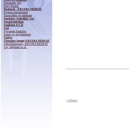
Playmobil 123
Polly Pocket
Puslespil - EKSTRA NEDSAT
Rytmik instrumenter
Skumvåben og armbrøst
Smykker, Solbriller, Ure
Smykketilbehør
Småbørn 0-3 år
Spil
Sylvanian Families
Tasker og Smykkeskrin
Tøjdyr
Udendørs legetøj EKSTRA NEDSAT
Udklædningstøj - EKSTRA NEDSAT
Ure, Højtalere m.m.
«-Tilbage