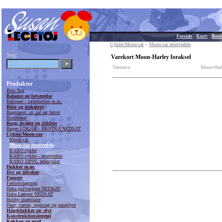
Forside
|
Kurv
|
Besti
Cykler/Moon-car
»
Moon-car reservedele
Søg:
Varekort Moon-Harley foraksel
Varenavn
Moon-Harl
Produkter
Brio Tog
Balance og bevægelse
Balloner - sæbebobler m.m.
Biler og traktorer
Bogstaver, ur, tal og farver
Bordteater
Borg, drager og riddere
Bøger UDGÅR - EKSTRA NEDSAT
Cykler/Moon-car
Moon-car
Moon-car reservedele
RABO cykler
RABO cykler - reservedele
RABO ZIPPL løbecykler
Dukker m.m.
Dyr og tilbehør
Figurer
Fødselsdagstog
Haba gulvtæpper NEDSAT
Haba Lamper NEDSAT
Hobby materialer
Huer, vanter, regnslag og paraplyer
Hånddukker og -dyr
Konstruktionslegetøj
Køkken og mad