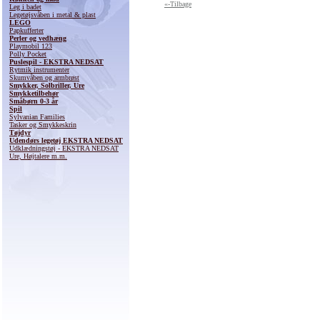
«-Tilbage
Leg i badet
Legetøjsvåben i metal & plast
LEGO
Papkufferter
Perler og vedhæng
Playmobil 123
Polly Pocket
Puslespil - EKSTRA NEDSAT
Rytmik instrumenter
Skumvåben og armbrøst
Smykker, Solbriller, Ure
Smykketilbehør
Småbørn 0-3 år
Spil
Sylvanian Families
Tasker og Smykkeskrin
Tøjdyr
Udendørs legetøj EKSTRA NEDSAT
Udklædningstøj - EKSTRA NEDSAT
Ure, Højtalere m.m.