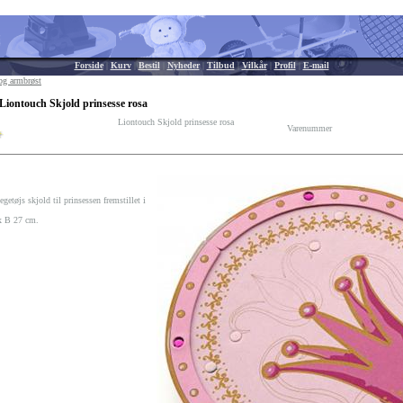
Forside
|
Kurv
|
Bestil
|
Nyheder
|
Tilbud
|
Vilkår
|
Profil
|
E-mail
g armbrøst
Liontouch Skjold prinsesse rosa
Liontouch Skjold prinsesse rosa
Varenummer
getøjs skjold til prinsessen fremstillet i
x B 27 cm.