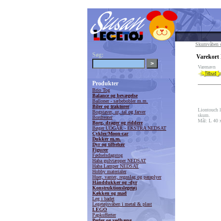
Skumvåben o
Søg:
Varekort 
Varenavn
Produkter
Brio Tog
Balance og bevægelse
Balloner - sæbebobler m.m.
Biler og traktorer
Liontouch le
Bogstaver, ur, tal og farver
skum.
Bordteater
Mål: L 40 
Borg, drager og riddere
Bøger UDGÅR - EKSTRA NEDSAT
Cykler/Moon-car
Dukker m.m.
Dyr og tilbehør
Figurer
Fødselsdagstog
Haba gulvtæpper NEDSAT
Haba Lamper NEDSAT
Hobby materialer
Huer, vanter, regnslag og paraplyer
Hånddukker og -dyr
Konstruktionslegetøj
Køkken og mad
Leg i badet
Legetøjsvåben i metal & plast
LEGO
Papkufferter
Perler og vedhæng