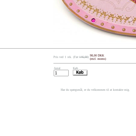
98,00 DKK
Pris ved
1
stk.
(Før
146,00
)
(excl. moms)
Antal
Køb
Har du spørgsmål, er du velkommen til at kontakte mig.