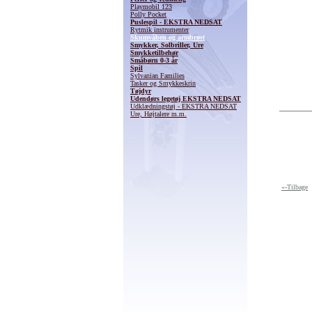
Playmobil 123
Polly Pocket
Puslespil - EKSTRA NEDSAT
Rytmik instrumenter
Skumvåben og armbrøst
Smykker, Solbriller, Ure
Smykketilbehør
Småbørn 0-3 år
Spil
Sylvanian Families
Tasker og Smykkeskrin
Tøjdyr
Udendørs legetøj EKSTRA NEDSAT
Udklædningstøj - EKSTRA NEDSAT
Ure, Højtalere m.m.
«-Tilbage