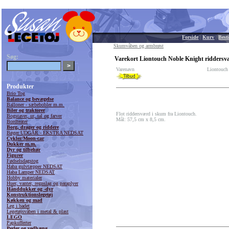
Forside
|
Kurv
|
Besti
Skumvåben og armbrøst
Søg:
Varekort Liontouch Noble Knight riddersv
Varenavn
Liontouch
Produkter
Brio Tog
Balance og bevægelse
Balloner - sæbebobler m.m.
Biler og traktorer
Flot riddersværd i skum fra Liontouch.
Bogstaver, ur, tal og farver
Mål: 57,5 cm x 8,5 cm.
Bordteater
Borg, drager og riddere
Bøger UDGÅR - EKSTRA NEDSAT
Cykler/Moon-car
Dukker m.m.
Dyr og tilbehør
Figurer
Fødselsdagstog
Haba gulvtæpper NEDSAT
Haba Lamper NEDSAT
Hobby materialer
Huer, vanter, regnslag og paraplyer
Hånddukker og -dyr
Konstruktionslegetøj
Køkken og mad
Leg i badet
Legetøjsvåben i metal & plast
LEGO
Papkufferter
Perler og vedhæng