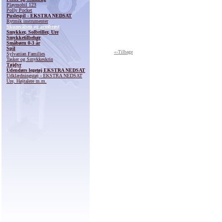
Playmobil 123
Polly Pocket
Puslespil - EKSTRA NEDSAT
Rytmik instrumenter
Skumvåben og armbrøst
Smykker, Solbriller, Ure
Smykketilbehør
Småbørn 0-3 år
Spil
«-Tilbage
Sylvanian Families
Tasker og Smykkeskrin
Tøjdyr
Udendørs legetøj EKSTRA NEDSAT
Udklædningstøj - EKSTRA NEDSAT
Ure, Højtalere m.m.