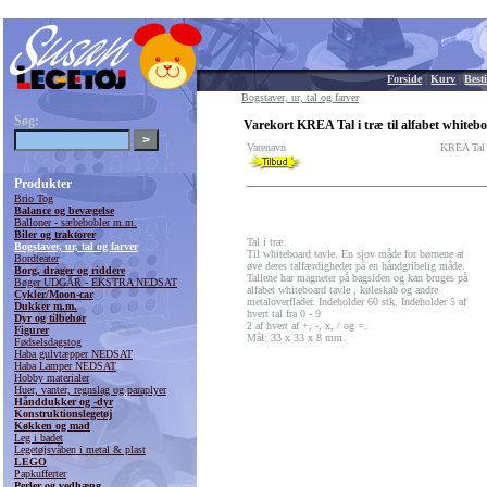
Forside
|
Kurv
|
Besti
Bogstaver, ur, tal og farver
Søg:
Varekort KREA Tal i træ til alfabet whiteb
Varenavn
KREA Tal i
Produkter
Brio Tog
Balance og bevægelse
Balloner - sæbebobler m.m.
Biler og traktorer
Tal i træ.
Bogstaver, ur, tal og farver
Til whiteboard tavle. En sjov måde for børnene at
Bordteater
øve deres talfærdigheder på en håndgribelig måde.
Borg, drager og riddere
Tallene har magneter på bagsiden og kan bruges på
Bøger UDGÅR - EKSTRA NEDSAT
alfabet whiteboard tavle , køleskab og andre
Cykler/Moon-car
metaloverflader. Indeholder 60 stk. Indeholder 5 af
Dukker m.m.
hvert tal fra 0 - 9
Dyr og tilbehør
2 af hvert af +, -, x, / og =.
Figurer
Mål: 33 x 33 x 8 mm.
Fødselsdagstog
Haba gulvtæpper NEDSAT
Haba Lamper NEDSAT
Hobby materialer
Huer, vanter, regnslag og paraplyer
Hånddukker og -dyr
Konstruktionslegetøj
Køkken og mad
Leg i badet
Legetøjsvåben i metal & plast
LEGO
Papkufferter
Perler og vedhæng