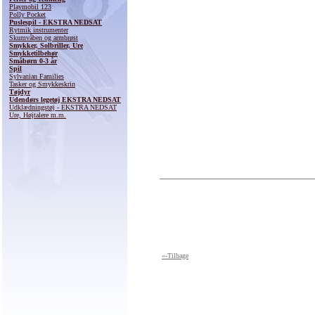
Playmobil 123
Polly Pocket
Puslespil - EKSTRA NEDSAT
Rytmik instrumenter
Skumvåben og armbrøst
Smykker, Solbriller, Ure
Smykketilbehør
Småbørn 0-3 år
Spil
Sylvanian Families
Tasker og Smykkeskrin
Tøjdyr
Udendørs legetøj EKSTRA NEDSAT
Udklædningstøj - EKSTRA NEDSAT
Ure, Højtalere m.m.
«-Tilbage