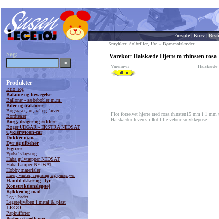
Forside
|
Kurv
|
Besti
Smykker, Solbriller, Ure
»
Børnehalskæder
Søg:
Varekort Halskæde Hjerte m rhinsten rosa
Varenavn
Halskæde H
Produkter
Brio Tog
Balance og bevægelse
Balloner - sæbebobler m.m.
Biler og traktorer
Bogstaver, ur, tal og farver
Flot forsølvet hjerte med rosa rhinsten15 mm i 1 mm 
Bordteater
Halskæden leveres i flot lille velour smykkepose.
Borg, drager og riddere
Bøger UDGÅR - EKSTRA NEDSAT
Cykler/Moon-car
Dukker m.m.
Dyr og tilbehør
Figurer
Fødselsdagstog
Haba gulvtæpper NEDSAT
Haba Lamper NEDSAT
Hobby materialer
Huer, vanter, regnslag og paraplyer
Hånddukker og -dyr
Konstruktionslegetøj
Køkken og mad
Leg i badet
Legetøjsvåben i metal & plast
LEGO
Papkufferter
Perler og vedhæng