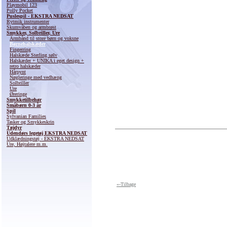
Playmobil 123
Polly Pocket
Puslespil - EKSTRA NEDSAT
Rytmik instrumenter
Skumvåben og armbrøst
Smykker, Solbriller, Ure
Armbånd til store børn og voksne
Børnehalskæder
Fingerring
Halskæde Sterling sølv
Halskæder + UNIKA i eget design +
retro halskæder
Hårpynt
Nøgleringe med vedhæng
Solbriller
Ure
Øreringe
Smykketilbehør
Småbørn 0-3 år
Spil
Sylvanian Families
Tasker og Smykkeskrin
Tøjdyr
Udendørs legetøj EKSTRA NEDSAT
Udklædningstøj - EKSTRA NEDSAT
Ure, Højtalere m.m.
«-Tilbage