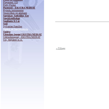
Playmobil 123
Polly Pocket
Puslespil - EKSTRA NEDSAT
Rytmik instrumenter
Skumvåben og armbrøst
Smykker, Solbriller, Ure
Smykketilbehør
Småbørn 0-3 år
Spil
Sylvanian Families
Tasker og Smykkeskrin
Tøjdyr
Udendørs legetøj EKSTRA NEDSAT
Udklædningstøj - EKSTRA NEDSAT
Ure, Højtalere m.m.
«-Tilbage