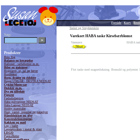
Forside
|
Kurv
|
Besti
Tasker og Smykkeskrin
Søg:
Varekort HABA taske Kirsebærblomst
Varenavn
HABA task
Produkter
Brio Tog
Balance og bevægelse
Balloner - sæbebobler m.m.
Biler og traktorer
Flot taske med magnetlukning. Bomuld og polyester. 
Bogstaver, ur, tal og farver
Bordteater
Borg, drager og riddere
Bøger UDGÅR - EKSTRA NEDSAT
Cykler/Moon-car
Dukker m.m.
Dyr og tilbehør
Figurer
Fødselsdagstog
Haba gulvtæpper NEDSAT
Haba Lamper NEDSAT
Hobby materialer
Huer, vanter, regnslag og paraplyer
Hånddukker og -dyr
Konstruktionslegetøj
Køkken og mad
Leg i badet
Legetøjsvåben i metal & plast
LEGO
Papkufferter
Perler og vedhæng