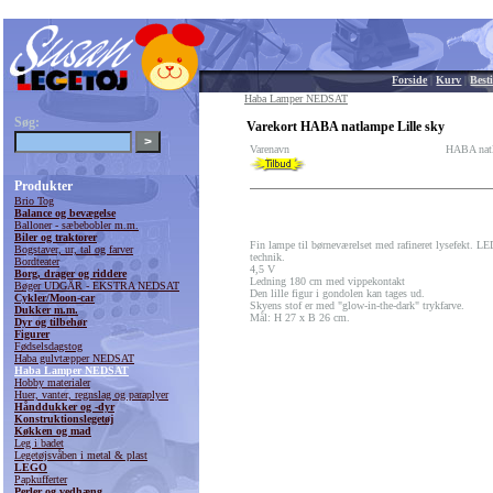
Forside
|
Kurv
|
Besti
Haba Lamper NEDSAT
Søg:
Varekort HABA natlampe Lille sky
Varenavn
HABA natl
Produkter
Brio Tog
Balance og bevægelse
Balloner - sæbebobler m.m.
Biler og traktorer
Fin lampe til børneværelset med rafineret lysefekt. LE
Bogstaver, ur, tal og farver
technik.
Bordteater
4,5 V
Borg, drager og riddere
Ledning 180 cm med vippekontakt
Bøger UDGÅR - EKSTRA NEDSAT
Den lille figur i gondolen kan tages ud.
Cykler/Moon-car
Skyens stof er med "glow-in-the-dark" trykfarve.
Dukker m.m.
Mål: H 27 x B 26 cm.
Dyr og tilbehør
Figurer
Fødselsdagstog
Haba gulvtæpper NEDSAT
Haba Lamper NEDSAT
Hobby materialer
Huer, vanter, regnslag og paraplyer
Hånddukker og -dyr
Konstruktionslegetøj
Køkken og mad
Leg i badet
Legetøjsvåben i metal & plast
LEGO
Papkufferter
Perler og vedhæng