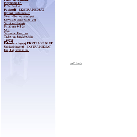
Playmobil 123
Polly Pocket
Puslespil - EKSTRA NEDSAT
Rytmik instrumenter
Skumvåben og armbrøst
Smykker, Solbriller, Ure
Smykketilbehør
Småbørn 0-3 år
Spil
Sylvanian Families
Tasker og Smykkeskrin
Tøjdyr
Udendørs legetøj EKSTRA NEDSAT
Udklædningstøj - EKSTRA NEDSAT
Ure, Højtalere m.m.
«-Tilbage