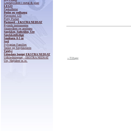
Legetøjsvåben i metal & plast
LEGO
Papkufferter
Perler og vedhæng
Playmobil 123
Polly Pocket
Puslespil - EKSTRA NEDSAT
Rytmik instrumenter
Skumvåben og armbrøst
Smykker, Solbriller, Ure
Smykketilbehør
Småbørn 0-3 år
Spil
Sylvanian Families
Tasker og Smykkeskrin
Tøjdyr
Udendørs legetøj EKSTRA NEDSAT
Udklædningstøj - EKSTRA NEDSAT
«-Tilbage
Ure, Højtalere m.m.