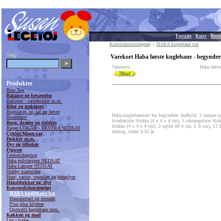
Forside
|
Kurv
|
Besti
Konstruktionslegetøj
»
HABA kuglebane træ
Søg:
Varekort Haba første kuglebane - begynde
Varenavn
Haba først
Produkter
Brio Tog
Balance og bevægelse
Balloner - sæbebobler m.m.
Biler og traktorer
Bogstaver, ur, tal og farver
Haba kuglebanesæt for begyndere. Indhold: 2 ramper 
Bordteater
kvadratiske blokke (4 x 4 x 4 cm), 5 rektangulære blok
Borg, drager og riddere
blokke (4 x 4 x 4 cm), 2 søjler (Ø 4 cm, L 8 cm), 12 
Bøger UDGÅR - EKSTRA NEDSAT
idebog. Alder 3-10 år.
Cykler/Moon-car
Dukker m.m.
Dyr og tilbehør
Figurer
Fødselsdagstog
Haba gulvtæpper NEDSAT
Haba Lamper NEDSAT
Hobby materialer
Huer, vanter, regnslag og paraplyer
Hånddukker og -dyr
Konstruktionslegetøj
HABA kuglebane træ
Hammersæt og mosaik
Plus plus klodser
Quercetti kuglebane mm.
Køkken og mad
Leg i badet