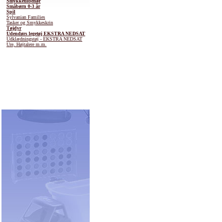
Smykketilbehør
Småbørn 0-3 år
Spil
Sylvanian Families
Tasker og Smykkeskrin
Tøjdyr
Udendørs legetøj EKSTRA NEDSAT
Udklædningstøj - EKSTRA NEDSAT
Ure, Højtalere m.m.