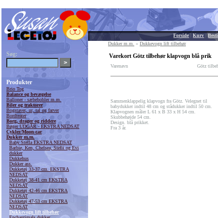
Forside
|
Kurv
|
Besti
Dukker m.m.
»
Dukkevogn lift tilbehør
Søg:
Varekort Götz tilbehør klapvogn blå prik
Varenavn
Götz tilbe
Produkter
Brio Tog
Balance og bevægelse
Balloner - sæbebobler m.m.
Sammenklappelig klapvogn fra Götz. Velegnet til
Biler og traktorer
babydukker indtil 48 cm og stådukker indtil 50 cm.
Bogstaver, ur, tal og farver
Klapvognen måler L 61 x B 33 x H 54 cm.
Bordteater
Skubbehøjde 54 cm.
Borg, drager og riddere
Design. blå prikket.
Bøger UDGÅR - EKSTRA NEDSAT
Fra 3 år.
Cykler/Moon-car
Dukker m.m.
Baby Stella EKSTRA NEDSAT
Barbie, Ken, Chelsea, Stefii og Evi
dukker
Dukkehus
Dukker ass.
Dukketøj 33-37 cm. EKSTRA
NEDSAT
Dukketøj 38-41 cm EKSTRA
NEDSAT
Dukketøj 42-46 cm EKSTRA
NEDSAT
Dukketøj 47-53 cm EKSTRA
NEDSAT
Dukkevogn lift tilbehør
Enchantimals dukker