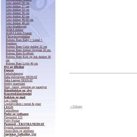
Götz dukker 20 cm
Götz dukker 27 cm
Götz dukker 33 cm
Götz dukker 36 cm
Götz dukker 42 cm
Götz dukker 46-50 cm
Götz dukker 48 cm
Götz frisørhoved
HABA dukker
HABA Little Friends
Påklædningsdukker
Rubens Barn Baby + Linné +
Rainbow
Rubens Barn Cutie dukker 32 cm
Rubens Barn dukker Original 50 cm.
Rubens Barn EcoBuds
Rubens Barn Kids og Ark dukker 36
cm
Rubens Barn Little 40 cm
Dyr og tilbehør
Figurer
Fødselsdagstog
Haba gulvtæpper NEDSAT
Haba Lamper NEDSAT
Hobby materialer
Huer, vanter, regnslag og paraplyer
Hånddukker og -dyr
Konstruktionslegetøj
Køkken og mad
Leg i badet
Legetøjsvåben i metal & plast
«-Tilbage
LEGO
Papkufferter
Perler og vedhæng
Playmobil 123
Polly Pocket
Puslespil - EKSTRA NEDSAT
Rytmik instrumenter
Skumvåben og armbrøst
Smykker, Solbriller, Ure