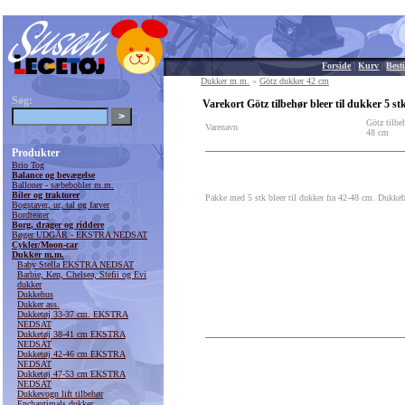
Forside
|
Kurv
|
Besti
Dukker m.m.
»
Götz dukker 42 cm
Søg:
Varekort Götz tilbehør bleer til dukker 5 st
Götz tilbeh
Varenavn
48 cm
Produkter
Brio Tog
Balance og bevægelse
Balloner - sæbebobler m.m.
Biler og traktorer
Pakke med 5 stk bleer til dukker fra 42-48 cm. Dukkeb
Bogstaver, ur, tal og farver
Bordteater
Borg, drager og riddere
Bøger UDGÅR - EKSTRA NEDSAT
Cykler/Moon-car
Dukker m.m.
Baby Stella EKSTRA NEDSAT
Barbie, Ken, Chelsea, Stefii og Evi
dukker
Dukkehus
Dukker ass.
Dukketøj 33-37 cm. EKSTRA
NEDSAT
Dukketøj 38-41 cm EKSTRA
NEDSAT
Dukketøj 42-46 cm EKSTRA
NEDSAT
Dukketøj 47-53 cm EKSTRA
NEDSAT
Dukkevogn lift tilbehør
Enchantimals dukker