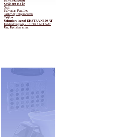
Smykketilbehør
Småbørn 0-3 år
Spil
Sylvanian Families
Tasker og Smykkeskrin
Tøjdyr
Udendørs legetøj EKSTRA NEDSAT
Udklædningstøj - EKSTRA NEDSAT
Ure, Højtalere m.m.