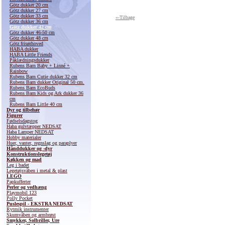
Götz dukker 20 cm
Götz dukker 27 cm
Götz dukker 33 cm
«-Tilbage
Götz dukker 36 cm
Götz dukker 42 cm
Götz dukker 46-50 cm
Götz dukker 48 cm
Götz frisørhoved
HABA dukker
HABA Little Friends
Påklædningsdukker
Rubens Barn Baby + Linné +
Rainbow
Rubens Barn Cutie dukker 32 cm
Rubens Barn dukker Original 50 cm.
Rubens Barn EcoBuds
Rubens Barn Kids og Ark dukker 36
cm
Rubens Barn Little 40 cm
Dyr og tilbehør
Figurer
Fødselsdagstog
Haba gulvtæpper NEDSAT
Haba Lamper NEDSAT
Hobby materialer
Huer, vanter, regnslag og paraplyer
Hånddukker og -dyr
Konstruktionslegetøj
Køkken og mad
Leg i badet
Legetøjsvåben i metal & plast
LEGO
Papkufferter
Perler og vedhæng
Playmobil 123
Polly Pocket
Puslespil - EKSTRA NEDSAT
Rytmik instrumenter
Skumvåben og armbrøst
Smykker, Solbriller, Ure