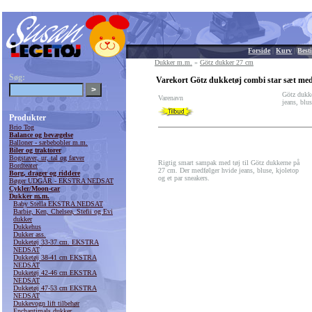
Forside
|
Kurv
|
Besti
Dukker m.m.
»
Götz dukker 27 cm
Søg:
Varekort Götz dukketøj combi star sæt med 
Götz dukke
Varenavn
jeans, blu
Produkter
Brio Tog
Balance og bevægelse
Balloner - sæbebobler m.m.
Biler og traktorer
Bogstaver, ur, tal og farver
Rigtig smart sampak med tøj til Götz dukkerne på
Bordteater
27 cm. Der medfølger hvide jeans, bluse, kjoletop
Borg, drager og riddere
og et par sneakers.
Bøger UDGÅR - EKSTRA NEDSAT
Cykler/Moon-car
Dukker m.m.
Baby Stella EKSTRA NEDSAT
Barbie, Ken, Chelsea, Stefii og Evi
dukker
Dukkehus
Dukker ass.
Dukketøj 33-37 cm. EKSTRA
NEDSAT
Dukketøj 38-41 cm EKSTRA
NEDSAT
Dukketøj 42-46 cm EKSTRA
NEDSAT
Dukketøj 47-53 cm EKSTRA
NEDSAT
Dukkevogn lift tilbehør
Enchantimals dukker