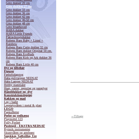
Götz dukker 20 cm
Götz dukker 27 cm
Götz dukker 33 cm
Götz dukker 36 cm
Götz dukker 42 cm
Götz dukker 46-50 cm
Götz dukker 48 cm
Götz frisørhoved
HABA dukker
HABA Little Friends
Påklædningsdukker
Rubens Barn Baby + Linné +
Rainbow
Rubens Barn Cutie dukker 32 cm
Rubens Barn dukker Original 50 cm.
Rubens Barn EcoBuds
Rubens Barn Kids og Ark dukker 36
cm
Rubens Barn Little 40 cm
Dyr og tilbehør
Figurer
Fødselsdagstog
Haba gulvtæpper NEDSAT
Haba Lamper NEDSAT
Hobby materialer
Huer, vanter, regnslag og paraplyer
Hånddukker og -dyr
Konstruktionslegetøj
Køkken og mad
Leg i badet
Legetøjsvåben i metal & plast
LEGO
Papkufferter
Perler og vedhæng
«-Tilbage
Playmobil 123
Polly Pocket
Puslespil - EKSTRA NEDSAT
Rytmik instrumenter
Skumvåben og armbrøst
Smykker, Solbriller, Ure