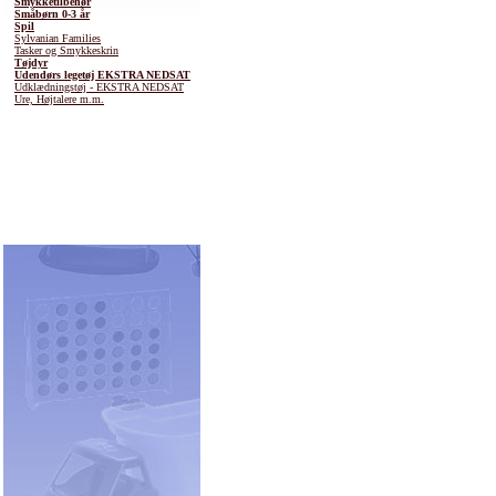
Smykketilbehør
Småbørn 0-3 år
Spil
Sylvanian Families
Tasker og Smykkeskrin
Tøjdyr
Udendørs legetøj EKSTRA NEDSAT
Udklædningstøj - EKSTRA NEDSAT
Ure, Højtalere m.m.