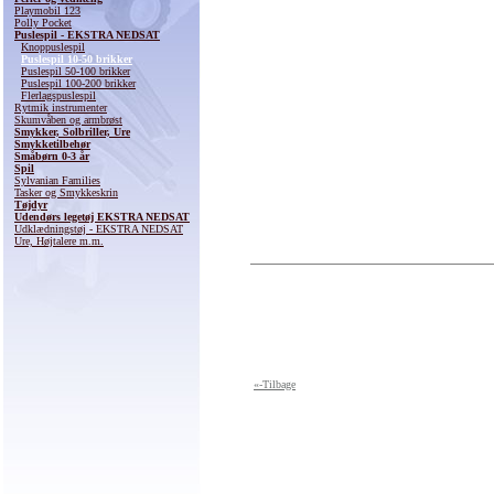
Playmobil 123
Polly Pocket
Puslespil - EKSTRA NEDSAT
Knoppuslespil
Puslespil 10-50 brikker
Puslespil 50-100 brikker
Puslespil 100-200 brikker
Flerlagspuslespil
Rytmik instrumenter
Skumvåben og armbrøst
Smykker, Solbriller, Ure
Smykketilbehør
Småbørn 0-3 år
Spil
Sylvanian Families
Tasker og Smykkeskrin
Tøjdyr
Udendørs legetøj EKSTRA NEDSAT
Udklædningstøj - EKSTRA NEDSAT
Ure, Højtalere m.m.
«-Tilbage