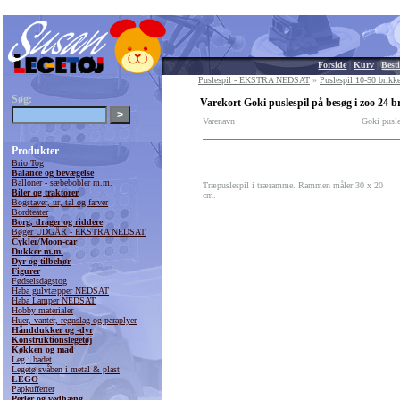
Forside
|
Kurv
|
Besti
Puslespil - EKSTRA NEDSAT
»
Puslespil 10-50 brikke
Søg:
Varekort Goki puslespil på besøg i zoo 24 b
Varenavn
Goki pusle
Produkter
Brio Tog
Balance og bevægelse
Balloner - sæbebobler m.m.
Træpuslespil i træramme. Rammen måler 30 x 20
Biler og traktorer
cm.
Bogstaver, ur, tal og farver
Bordteater
Borg, drager og riddere
Bøger UDGÅR - EKSTRA NEDSAT
Cykler/Moon-car
Dukker m.m.
Dyr og tilbehør
Figurer
Fødselsdagstog
Haba gulvtæpper NEDSAT
Haba Lamper NEDSAT
Hobby materialer
Huer, vanter, regnslag og paraplyer
Hånddukker og -dyr
Konstruktionslegetøj
Køkken og mad
Leg i badet
Legetøjsvåben i metal & plast
LEGO
Papkufferter
Perler og vedhæng