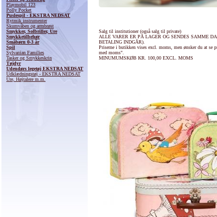
Playmobil 123
Polly Pocket
Puslespil - EKSTRA NEDSAT
Rytmik instrumenter
Skumvåben og armbrøst
Smykker, Solbriller, Ure
Salg til institutioner (også salg til private)
Smykketilbehør
ALLE VARER ER PÅ LAGER OG SENDES SAMME DAG
Småbørn 0-3 år
BETALING INDGÅR).
Spil
Priserne i butikken vises excl. moms, men ønsker du at se pr
Sylvanian Families
med moms".
Tasker og Smykkeskrin
MINUMUMSKØB KR. 100,00 EXCL. MOMS
Tøjdyr
Udendørs legetøj EKSTRA NEDSAT
Udklædningstøj - EKSTRA NEDSAT
Ure, Højtalere m.m.