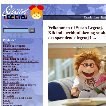
Forside
|
Kurv
|
Besti
Søg:
Velkommen til Susan Legetøj.
Kik ind i webbutikken og se alt
det spændende legetøj ! ...
Produkter
Brio Tog
Balance og bevægelse
Balloner - sæbebobler m.m.
Biler og traktorer
Bogstaver, ur, tal og farver
Bordteater
Borg, drager og riddere
Bøger UDGÅR - EKSTRA NEDSAT
Cykler/Moon-car
Dukker m.m.
Dyr og tilbehør
Figurer
Fødselsdagstog
Haba gulvtæpper NEDSAT
Haba Lamper NEDSAT
Hobby materialer
Huer, vanter, regnslag og paraplyer
Hånddukker og -dyr
Konstruktionslegetøj
Køkken og mad
Leg i badet
Legetøjsvåben i metal & plast
LEGO
Papkufferter
Perler og vedhæng