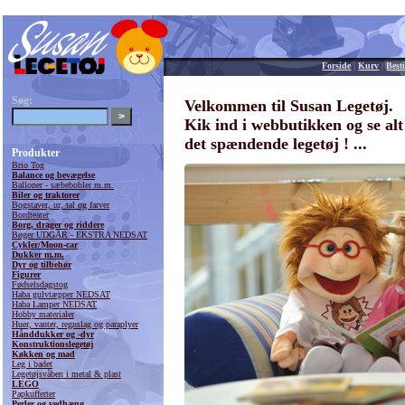
Forside
|
Kurv
|
Besti
Søg:
Velkommen til Susan Legetøj.
Kik ind i webbutikken og se alt
det spændende legetøj ! ...
Produkter
Brio Tog
Balance og bevægelse
Balloner - sæbebobler m.m.
Biler og traktorer
Bogstaver, ur, tal og farver
Bordteater
Borg, drager og riddere
Bøger UDGÅR - EKSTRA NEDSAT
Cykler/Moon-car
Dukker m.m.
Dyr og tilbehør
Figurer
Fødselsdagstog
Haba gulvtæpper NEDSAT
Haba Lamper NEDSAT
Hobby materialer
Huer, vanter, regnslag og paraplyer
Hånddukker og -dyr
Konstruktionslegetøj
Køkken og mad
Leg i badet
Legetøjsvåben i metal & plast
LEGO
Papkufferter
Perler og vedhæng