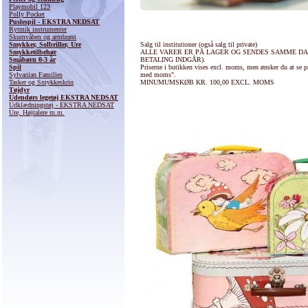
Playmobil 123
Polly Pocket
Puslespil - EKSTRA NEDSAT
Rytmik instrumenter
Skumvåben og armbrøst
Smykker, Solbriller, Ure
Salg til institutioner (også salg til private)
Smykketilbehør
ALLE VARER ER PÅ LAGER OG SENDES SAMME DAG
Småbørn 0-3 år
BETALING INDGÅR).
Spil
Priserne i butikken vises excl. moms, men ønsker du at se pr
Sylvanian Families
med moms".
Tasker og Smykkeskrin
MINUMUMSKØB KR. 100,00 EXCL. MOMS
Tøjdyr
Udendørs legetøj EKSTRA NEDSAT
Udklædningstøj - EKSTRA NEDSAT
Ure, Højtalere m.m.