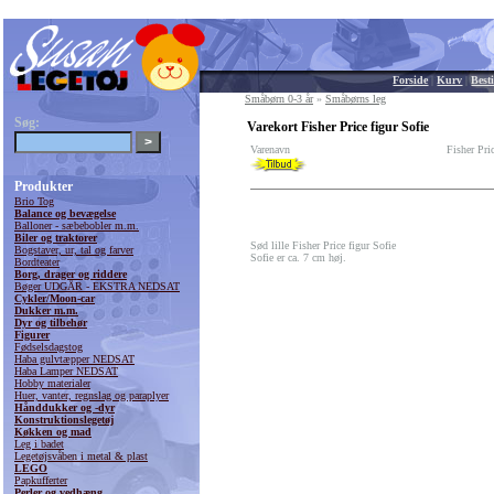
Forside
|
Kurv
|
Besti
Småbørn 0-3 år
»
Småbørns leg
Søg:
Varekort Fisher Price figur Sofie
Varenavn
Fisher Pri
Produkter
Brio Tog
Balance og bevægelse
Balloner - sæbebobler m.m.
Biler og traktorer
Sød lille Fisher Price figur Sofie
Bogstaver, ur, tal og farver
Sofie er ca. 7 cm høj.
Bordteater
Borg, drager og riddere
Bøger UDGÅR - EKSTRA NEDSAT
Cykler/Moon-car
Dukker m.m.
Dyr og tilbehør
Figurer
Fødselsdagstog
Haba gulvtæpper NEDSAT
Haba Lamper NEDSAT
Hobby materialer
Huer, vanter, regnslag og paraplyer
Hånddukker og -dyr
Konstruktionslegetøj
Køkken og mad
Leg i badet
Legetøjsvåben i metal & plast
LEGO
Papkufferter
Perler og vedhæng