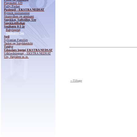
Playmobil 123
Polly Pocket
Puslespil - EKSTRA NEDSAT
Rytmik instrumenter
Skumvåben og armbrøst
Smykker, Solbriller, Ure
Smykketilbehør
Småbørn 0-3 år
Babylegetøj
Småbørns leg
Spil
Sylvanian Families
Tasker og Smykkeskrin
Tøjdyr
Udendørs legetøj EKSTRA NEDSAT
Udklædningstøj - EKSTRA NEDSAT
Ure, Højtalere m.m.
«-Tilbage