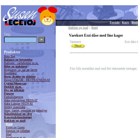
Forside
|
Kurv
|
Besti
Køkken og mad
»
Brød
Søg:
Varekort Erzi dåse med fine kager
Varenavn
Erzi dåse 
Produkter
Brio Tog
Balance og bevægelse
Balloner - sæbebobler m.m.
Biler og traktorer
Flot lille metaldåse med små flot dekorerede trækage
Bogstaver, ur, tal og farver
Bordteater
Borg, drager og riddere
Bøger UDGÅR - EKSTRA NEDSAT
Cykler/Moon-car
Dukker m.m.
Dyr og tilbehør
Figurer
Fødselsdagstog
Haba gulvtæpper NEDSAT
Haba Lamper NEDSAT
Hobby materialer
Huer, vanter, regnslag og paraplyer
Hånddukker og -dyr
Konstruktionslegetøj
Køkken og mad
Brød
Frugt og Grønt
Køkken og tilbehør
Mad
Madkasser m.m.