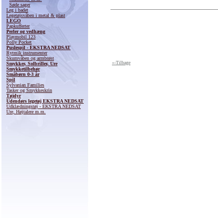
Søde sager
Leg i badet
Legetøjsvåben i metal & plast
LEGO
Papkufferter
Perler og vedhæng
Playmobil 123
Polly Pocket
Puslespil - EKSTRA NEDSAT
Rytmik instrumenter
Skumvåben og armbrøst
«-Tilbage
Smykker, Solbriller, Ure
Smykketilbehør
Småbørn 0-3 år
Spil
Sylvanian Families
Tasker og Smykkeskrin
Tøjdyr
Udendørs legetøj EKSTRA NEDSAT
Udklædningstøj - EKSTRA NEDSAT
Ure, Højtalere m.m.