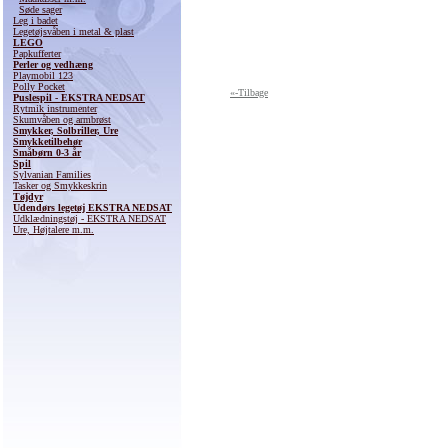
Søde sager
Leg i badet
Legetøjsvåben i metal & plast
LEGO
Papkufferter
Perler og vedhæng
Playmobil 123
Polly Pocket
«-Tilbage
Puslespil - EKSTRA NEDSAT
Rytmik instrumenter
Skumvåben og armbrøst
Smykker, Solbriller, Ure
Smykketilbehør
Småbørn 0-3 år
Spil
Sylvanian Families
Tasker og Smykkeskrin
Tøjdyr
Udendørs legetøj EKSTRA NEDSAT
Udklædningstøj - EKSTRA NEDSAT
Ure, Højtalere m.m.