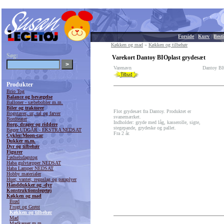
Forside
|
Kurv
|
Besti
Køkken og mad
»
Køkken og tilbehør
Søg:
Varekort Dantoy BIOplast grydesæt
Varenavn
Dantoy BI
Produkter
Brio Tog
Balance og bevægelse
Balloner - sæbebobler m.m.
Biler og traktorer
Flot grydesæt fra Dantoy. Produktet er
Bogstaver, ur, tal og farver
svanemærket.
Bordteater
Indholder: gryde med låg, kasserolle, sigte,
Borg, drager og riddere
stegepande, grydeske og pallet.
Bøger UDGÅR - EKSTRA NEDSAT
Fra 2 år.
Cykler/Moon-car
Dukker m.m.
Dyr og tilbehør
Figurer
Fødselsdagstog
Haba gulvtæpper NEDSAT
Haba Lamper NEDSAT
Hobby materialer
Huer, vanter, regnslag og paraplyer
Hånddukker og -dyr
Konstruktionslegetøj
Køkken og mad
Brød
Frugt og Grønt
Køkken og tilbehør
Mad
Madkasser m.m.