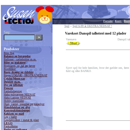
Forside
|
Kurv
|
Besti
Spil
»
Spil 6-99 år EKSTRA NEDSAT !
Søg:
Varekort Danspil tallotteri med 12 plader
Varenavn
Danspil ta
Produkter
Brio Tog
Balance og bevægelse
Balloner - sæbebobler m.m.
Biler og traktorer
Bogstaver, ur, tal og farver
Sjovt spil for hele familien, hvor det gælder om, først
Bordteater
fuld og råbe BANKO.
Borg, drager og riddere
Bøger UDGÅR - EKSTRA NEDSAT
Cykler/Moon-car
Dukker m.m.
Dyr og tilbehør
Figurer
Fødselsdagstog
Haba gulvtæpper NEDSAT
Haba Lamper NEDSAT
Hobby materialer
Huer, vanter, regnslag og paraplyer
Hånddukker og -dyr
Konstruktionslegetøj
Køkken og mad
Leg i badet
Legetøjsvåben i metal & plast
LEGO
Papkufferter
Perler og vedhæng