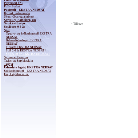
Playmobil 123
Polly Pocket
Puslespil - EKSTRA NEDSAT
Rytmik instrumenter
Skumvåben og armbrøst
Smykker, Solbriller, Ure
Smykketilbehør
«-Tilbage
Småbørn 0-3 år
Spil
Opgave- og indlæringsspil EKSTRA
NEDSAT
Behændighedsspil EKSTRA
NEDSAT
Flocards EKSTRA NEDSAT
Spil 2-6 år EKSTRA NEDSAT !
Spil 6-99 år EKSTRA NEDSAT !
Sylvanian Families
Tasker og Smykkeskrin
Tøjdyr
Udendørs legetøj EKSTRA NEDSAT
Udklædningstøj - EKSTRA NEDSAT
Ure, Højtalere m.m.