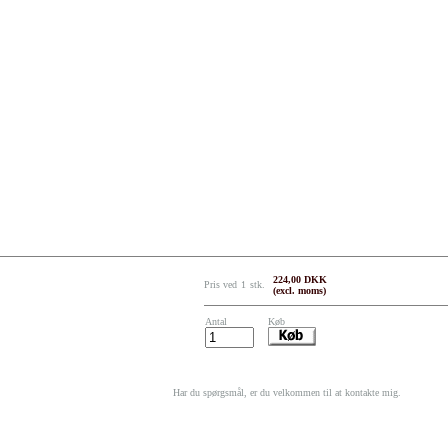
224,00 DKK
Pris ved
1
stk.
(excl. moms)
Antal
Køb
Har du spørgsmål, er du velkommen til at kontakte mig.