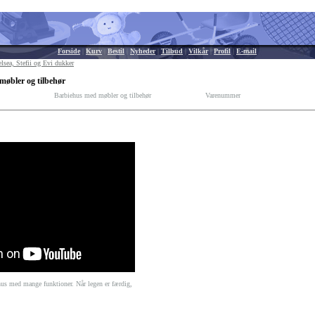
Forside
|
Kurv
|
Bestil
|
Nyheder
|
Tilbud
|
Vilkår
|
Profil
|
E-mail
lsea, Stefii og Evi dukker
møbler og tilbehør
Barbiehus med møbler og tilbehør
Varenummer
hus med mange funktioner. Når legen er færdig,