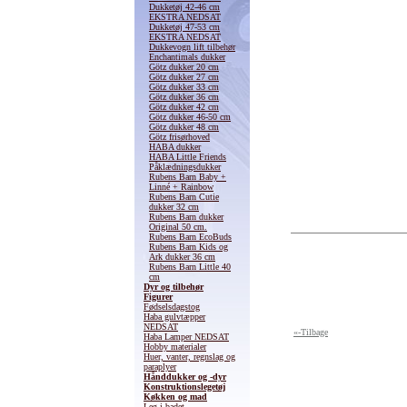
Dukketøj 42-46 cm
EKSTRA NEDSAT
Dukketøj 47-53 cm
EKSTRA NEDSAT
Dukkevogn lift tilbehør
Enchantimals dukker
Götz dukker 20 cm
Götz dukker 27 cm
Götz dukker 33 cm
Götz dukker 36 cm
Götz dukker 42 cm
Götz dukker 46-50 cm
Götz dukker 48 cm
Götz frisørhoved
HABA dukker
HABA Little Friends
Påklædningsdukker
Rubens Barn Baby +
Linné + Rainbow
Rubens Barn Cutie
dukker 32 cm
Rubens Barn dukker
Original 50 cm.
Rubens Barn EcoBuds
Rubens Barn Kids og
Ark dukker 36 cm
Rubens Barn Little 40
cm
Dyr og tilbehør
Figurer
Fødselsdagstog
Haba gulvtæpper
NEDSAT
«-Tilbage
Haba Lamper NEDSAT
Hobby materialer
Huer, vanter, regnslag og
paraplyer
Hånddukker og -dyr
Konstruktionslegetøj
Køkken og mad
Leg i badet