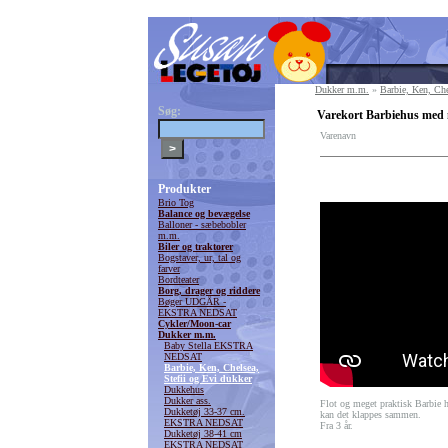
Dukker m.m.
»
Barbie, Ken, Che
Søg:
Varekort Barbiehus med 
Varenavn
Produkter
Brio Tog
Balance og bevægelse
Balloner - sæbebobler
m.m.
Biler og traktorer
Bogstaver, ur, tal og
farver
Bordteater
Borg, drager og riddere
Bøger UDGÅR -
EKSTRA NEDSAT
Cykler/Moon-car
Dukker m.m.
Baby Stella EKSTRA
NEDSAT
Barbie, Ken, Chelsea,
Stefii og Evi dukker
Dukkehus
Dukker ass.
Flot og meget praktisk Barbie 
Dukketøj 33-37 cm.
kan det klappes sammen.
EKSTRA NEDSAT
Fra 3 år.
Dukketøj 38-41 cm
EKSTRA NEDSAT