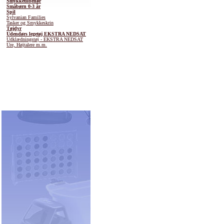
Smykketilbehør
Småbørn 0-3 år
Spil
Sylvanian Families
Tasker og Smykkeskrin
Tøjdyr
Udendørs legetøj EKSTRA NEDSAT
Udklædningstøj - EKSTRA NEDSAT
Ure, Højtalere m.m.