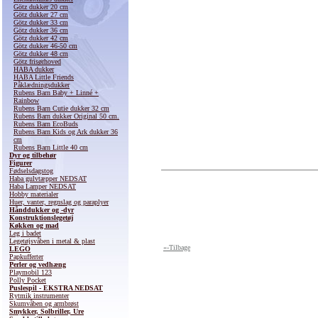
Götz dukker 20 cm
Götz dukker 27 cm
Götz dukker 33 cm
Götz dukker 36 cm
Götz dukker 42 cm
Götz dukker 46-50 cm
Götz dukker 48 cm
Götz frisørhoved
HABA dukker
HABA Little Friends
Påklædningsdukker
Rubens Barn Baby + Linné +
Rainbow
Rubens Barn Cutie dukker 32 cm
Rubens Barn dukker Original 50 cm.
Rubens Barn EcoBuds
Rubens Barn Kids og Ark dukker 36
cm
Rubens Barn Little 40 cm
Dyr og tilbehør
Figurer
Fødselsdagstog
Haba gulvtæpper NEDSAT
Haba Lamper NEDSAT
Hobby materialer
Huer, vanter, regnslag og paraplyer
Hånddukker og -dyr
Konstruktionslegetøj
Køkken og mad
Leg i badet
Legetøjsvåben i metal & plast
«-Tilbage
LEGO
Papkufferter
Perler og vedhæng
Playmobil 123
Polly Pocket
Puslespil - EKSTRA NEDSAT
Rytmik instrumenter
Skumvåben og armbrøst
Smykker, Solbriller, Ure