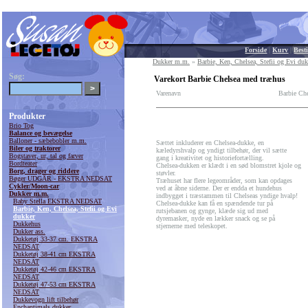
Forside
|
Kurv
|
Besti
Dukker m.m.
»
Barbie, Ken, Chelsea, Stefii og Evi duk
Søg:
Varekort Barbie Chelsea med træhus
Varenavn
Barbie Ch
Produkter
Brio Tog
Balance og bevægelse
Balloner - sæbebobler m.m.
Sættet inkluderer en Chelsea-dukke, en
Biler og traktorer
kæledyrshvalp og yndigt tilbehør, der vil sætte
Bogstaver, ur, tal og farver
gang i kreativitet og historiefortælling.
Bordteater
Chelsea-dukken er klædt i en sød blomstret kjole og
Borg, drager og riddere
støvler.
Bøger UDGÅR - EKSTRA NEDSAT
Træhuset har flere legeområder, som kan opdages
Cykler/Moon-car
ved at åbne siderne. Der er endda et hundehus
Dukker m.m.
indbygget i træstammen til Chelseas yndige hvalp!
Baby Stella EKSTRA NEDSAT
Chelsea-dukke kan få en spændende tur på
Barbie, Ken, Chelsea, Stefii og Evi
rutsjebanen og gynge, klæde sig ud med
dukker
dyremasker, nyde en lækker snack og se på
Dukkehus
stjernerne med teleskopet.
Dukker ass.
Dukketøj 33-37 cm. EKSTRA
NEDSAT
Dukketøj 38-41 cm EKSTRA
NEDSAT
Dukketøj 42-46 cm EKSTRA
NEDSAT
Dukketøj 47-53 cm EKSTRA
NEDSAT
Dukkevogn lift tilbehør
Enchantimals dukker