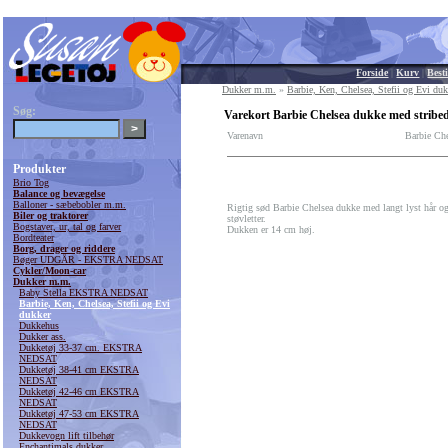
Forside
|
Kurv
|
Besti
Dukker m.m.
»
Barbie, Ken, Chelsea, Stefii og Evi duk
Søg:
Varekort Barbie Chelsea dukke med stribed
Varenavn
Barbie Che
Produkter
Brio Tog
Balance og bevægelse
Balloner - sæbebobler m.m.
Rigtig sød Barbie Chelsea dukke med langt lyst hår og 
Biler og traktorer
støvletter.
Bogstaver, ur, tal og farver
Dukken er 14 cm høj.
Bordteater
Borg, drager og riddere
Bøger UDGÅR - EKSTRA NEDSAT
Cykler/Moon-car
Dukker m.m.
Baby Stella EKSTRA NEDSAT
Barbie, Ken, Chelsea, Stefii og Evi
dukker
Dukkehus
Dukker ass.
Dukketøj 33-37 cm. EKSTRA
NEDSAT
Dukketøj 38-41 cm EKSTRA
NEDSAT
Dukketøj 42-46 cm EKSTRA
NEDSAT
Dukketøj 47-53 cm EKSTRA
NEDSAT
Dukkevogn lift tilbehør
Enchantimals dukker