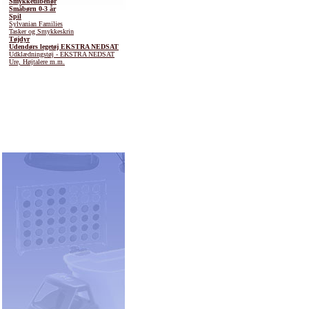
Smykketilbehør
Småbørn 0-3 år
Spil
Sylvanian Families
Tasker og Smykkeskrin
Tøjdyr
Udendørs legetøj EKSTRA NEDSAT
Udklædningstøj - EKSTRA NEDSAT
Ure, Højtalere m.m.