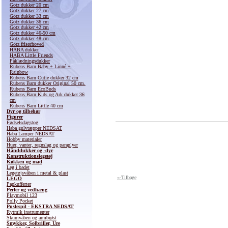
Götz dukker 20 cm
Götz dukker 27 cm
Götz dukker 33 cm
Götz dukker 36 cm
Götz dukker 42 cm
Götz dukker 46-50 cm
Götz dukker 48 cm
Götz frisørhoved
HABA dukker
HABA Little Friends
Påklædningsdukker
Rubens Barn Baby + Linné +
Rainbow
Rubens Barn Cutie dukker 32 cm
Rubens Barn dukker Original 50 cm.
Rubens Barn EcoBuds
Rubens Barn Kids og Ark dukker 36
cm
Rubens Barn Little 40 cm
Dyr og tilbehør
Figurer
Fødselsdagstog
Haba gulvtæpper NEDSAT
Haba Lamper NEDSAT
Hobby materialer
Huer, vanter, regnslag og paraplyer
Hånddukker og -dyr
Konstruktionslegetøj
Køkken og mad
Leg i badet
Legetøjsvåben i metal & plast
«-Tilbage
LEGO
Papkufferter
Perler og vedhæng
Playmobil 123
Polly Pocket
Puslespil - EKSTRA NEDSAT
Rytmik instrumenter
Skumvåben og armbrøst
Smykker, Solbriller, Ure