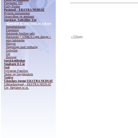
Playmobil 123
Polly Pocket
Puslespil - EKSTRA NEDSAT
Rytmik instrumenter
Skumvåben og armbrøst
Smykker, Solbriller, Ure
Armbånd til store børn og voksne
Børnehalskæder
Fingerring
Halskæde Sterling sølv
«-Tilbage
Halskæder + UNIKA i eget design +
retro halskæder
Hårpynt
Nøgleringe med vedhæng
Solbriller
Ure
Øreringe
Smykketilbehør
Småbørn 0-3 år
Spil
Sylvanian Families
Tasker og Smykkeskrin
Tøjdyr
Udendørs legetøj EKSTRA NEDSAT
Udklædningstøj - EKSTRA NEDSAT
Ure, Højtalere m.m.