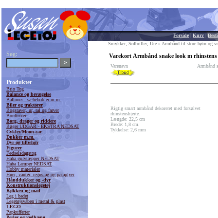
Forside
|
Kurv
|
Besti
Smykker, Solbriller, Ure
»
Armbånd til store børn og v
Søg:
Varekort Armbånd snake look m rhinstens h
Varenavn
Armbånd sn
Produkter
Brio Tog
Balance og bevægelse
Balloner - sæbebobler m.m.
Biler og traktorer
Rigtig smart armbånd dekoreret med forsølvet
Bogstaver, ur, tal og farver
rhinstenshjerte.
Bordteater
Længde: 22,5 cm
Borg, drager og riddere
Brede: 1,8 cm.
Bøger UDGÅR - EKSTRA NEDSAT
Tykkelse: 2,6 mm
Cykler/Moon-car
Dukker m.m.
Dyr og tilbehør
Figurer
Fødselsdagstog
Haba gulvtæpper NEDSAT
Haba Lamper NEDSAT
Hobby materialer
Huer, vanter, regnslag og paraplyer
Hånddukker og -dyr
Konstruktionslegetøj
Køkken og mad
Leg i badet
Legetøjsvåben i metal & plast
LEGO
Papkufferter
Perler og vedhæng