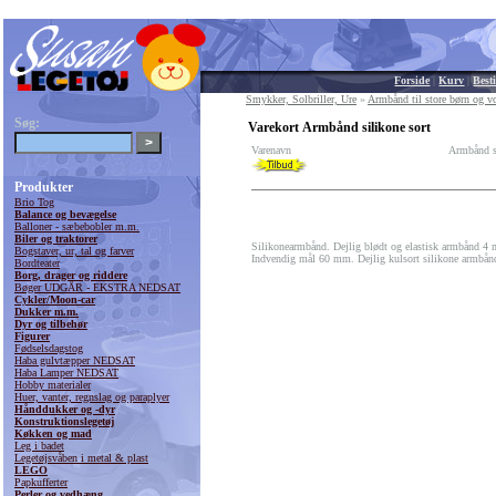
Forside
|
Kurv
|
Besti
Smykker, Solbriller, Ure
»
Armbånd til store børn og v
Søg:
Varekort Armbånd silikone sort
Varenavn
Armbånd si
Produkter
Brio Tog
Balance og bevægelse
Balloner - sæbebobler m.m.
Biler og traktorer
Silikonearmbånd. Dejlig blødt og elastisk armbånd 4
Bogstaver, ur, tal og farver
Indvendig mål 60 mm. Dejlig kulsort silikone armbån
Bordteater
Borg, drager og riddere
Bøger UDGÅR - EKSTRA NEDSAT
Cykler/Moon-car
Dukker m.m.
Dyr og tilbehør
Figurer
Fødselsdagstog
Haba gulvtæpper NEDSAT
Haba Lamper NEDSAT
Hobby materialer
Huer, vanter, regnslag og paraplyer
Hånddukker og -dyr
Konstruktionslegetøj
Køkken og mad
Leg i badet
Legetøjsvåben i metal & plast
LEGO
Papkufferter
Perler og vedhæng