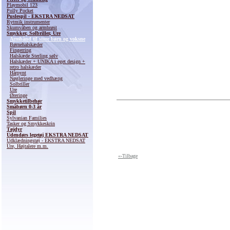
Playmobil 123
Polly Pocket
Puslespil - EKSTRA NEDSAT
Rytmik instrumenter
Skumvåben og armbrøst
Smykker, Solbriller, Ure
Armbånd til store børn og voksne
Børnehalskæder
Fingerring
Halskæde Sterling sølv
Halskæder + UNIKA i eget design +
retro halskæder
Hårpynt
Nøgleringe med vedhæng
Solbriller
Ure
Øreringe
Smykketilbehør
Småbørn 0-3 år
Spil
Sylvanian Families
Tasker og Smykkeskrin
Tøjdyr
Udendørs legetøj EKSTRA NEDSAT
Udklædningstøj - EKSTRA NEDSAT
Ure, Højtalere m.m.
«-Tilbage