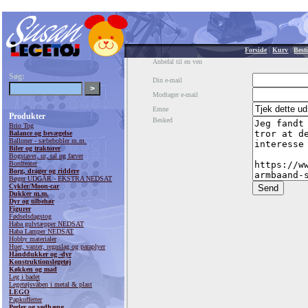
Forside
|
Kurv
|
Besti
Anbefal til en ven
Søg:
Din e-mail
Modtager e-mail
Emne
Produkter
Besked
Brio Tog
Balance og bevægelse
Balloner - sæbebobler m.m.
Biler og traktorer
Bogstaver, ur, tal og farver
Bordteater
Borg, drager og riddere
Bøger UDGÅR - EKSTRA NEDSAT
Cykler/Moon-car
Dukker m.m.
Dyr og tilbehør
Figurer
Fødselsdagstog
Haba gulvtæpper NEDSAT
Haba Lamper NEDSAT
Hobby materialer
Huer, vanter, regnslag og paraplyer
Hånddukker og -dyr
Konstruktionslegetøj
Køkken og mad
Leg i badet
Legetøjsvåben i metal & plast
LEGO
Papkufferter
Perler og vedhæng