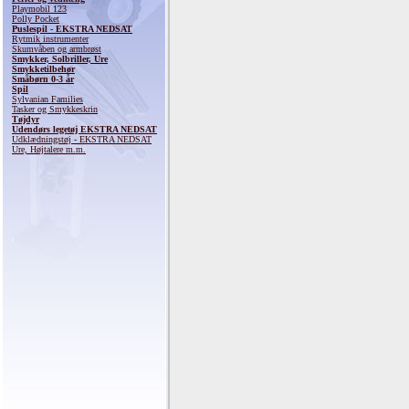
Playmobil 123
Polly Pocket
Puslespil - EKSTRA NEDSAT
Rytmik instrumenter
Skumvåben og armbrøst
Smykker, Solbriller, Ure
Smykketilbehør
Småbørn 0-3 år
Spil
Sylvanian Families
Tasker og Smykkeskrin
Tøjdyr
Udendørs legetøj EKSTRA NEDSAT
Udklædningstøj - EKSTRA NEDSAT
Ure, Højtalere m.m.