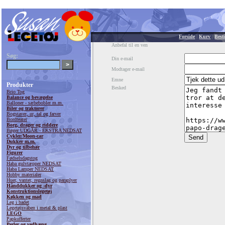
Forside
|
Kurv
|
Besti
Anbefal til en ven
Søg:
Din e-mail
Modtager e-mail
Emne
Produkter
Besked
Brio Tog
Balance og bevægelse
Balloner - sæbebobler m.m.
Biler og traktorer
Bogstaver, ur, tal og farver
Bordteater
Borg, drager og riddere
Bøger UDGÅR - EKSTRA NEDSAT
Cykler/Moon-car
Dukker m.m.
Dyr og tilbehør
Figurer
Fødselsdagstog
Haba gulvtæpper NEDSAT
Haba Lamper NEDSAT
Hobby materialer
Huer, vanter, regnslag og paraplyer
Hånddukker og -dyr
Konstruktionslegetøj
Køkken og mad
Leg i badet
Legetøjsvåben i metal & plast
LEGO
Papkufferter
Perler og vedhæng