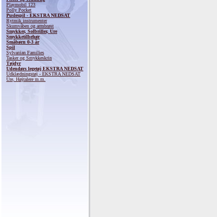
Playmobil 123
Polly Pocket
Puslespil - EKSTRA NEDSAT
Rytmik instrumenter
Skumvåben og armbrøst
Smykker, Solbriller, Ure
Smykketilbehør
Småbørn 0-3 år
Spil
Sylvanian Families
Tasker og Smykkeskrin
Tøjdyr
Udendørs legetøj EKSTRA NEDSAT
Udklædningstøj - EKSTRA NEDSAT
Ure, Højtalere m.m.