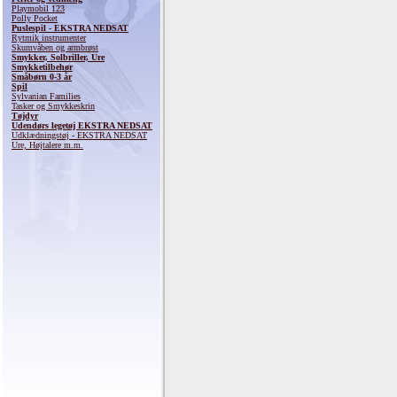
Playmobil 123
Polly Pocket
Puslespil - EKSTRA NEDSAT
Rytmik instrumenter
Skumvåben og armbrøst
Smykker, Solbriller, Ure
Smykketilbehør
Småbørn 0-3 år
Spil
Sylvanian Families
Tasker og Smykkeskrin
Tøjdyr
Udendørs legetøj EKSTRA NEDSAT
Udklædningstøj - EKSTRA NEDSAT
Ure, Højtalere m.m.