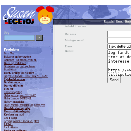
Forside
|
Kurv
|
Besti
Anbefal til en ven
Søg:
Din e-mail
Modtager e-mail
Emne
Produkter
Besked
Brio Tog
Balance og bevægelse
Balloner - sæbebobler m.m.
Biler og traktorer
Bogstaver, ur, tal og farver
Bordteater
Borg, drager og riddere
Bøger UDGÅR - EKSTRA NEDSAT
Cykler/Moon-car
Dukker m.m.
Dyr og tilbehør
Figurer
Fødselsdagstog
Haba gulvtæpper NEDSAT
Haba Lamper NEDSAT
Hobby materialer
Huer, vanter, regnslag og paraplyer
Hånddukker og -dyr
Konstruktionslegetøj
Køkken og mad
Leg i badet
Legetøjsvåben i metal & plast
LEGO
Papkufferter
Perler og vedhæng